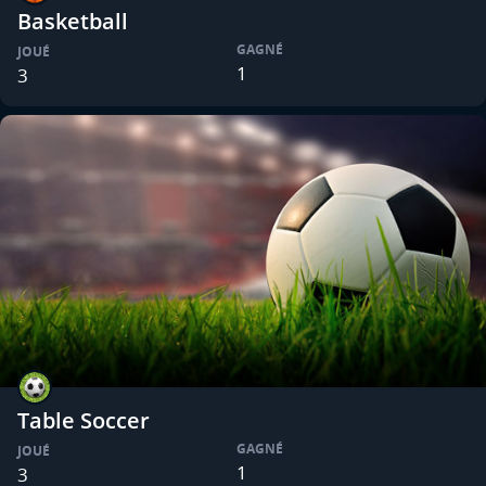
Basketball
GAGNÉ
JOUÉ
1
3
Table Soccer
GAGNÉ
JOUÉ
1
3