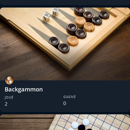
Backgammon
GAGNÉ
JOUÉ
0
2