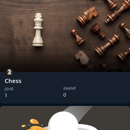
Chess
GAGNÉ
JOUÉ
0
1