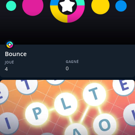
Bounce
GAGNÉ
JOUÉ
0
4