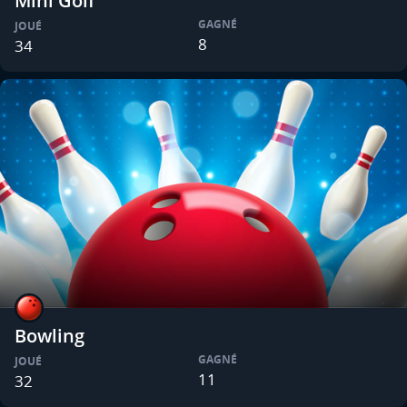
Mini Golf
GAGNÉ
JOUÉ
8
34
Bowling
GAGNÉ
JOUÉ
11
32