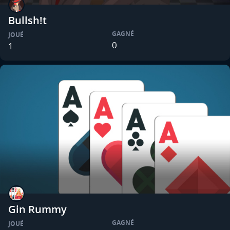
Bullsh!t
GAGNÉ
JOUÉ
0
1
Gin Rummy
GAGNÉ
JOUÉ