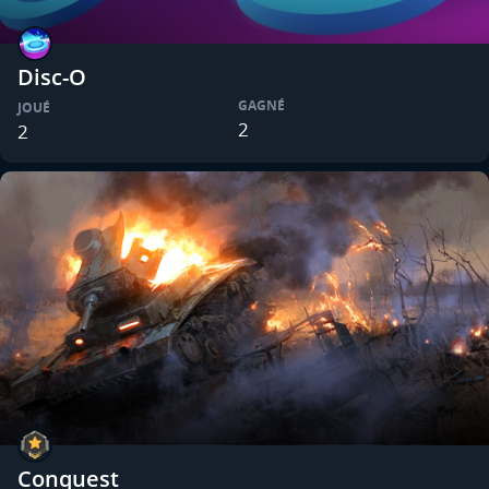
Disc-O
GAGNÉ
JOUÉ
2
2
Conquest