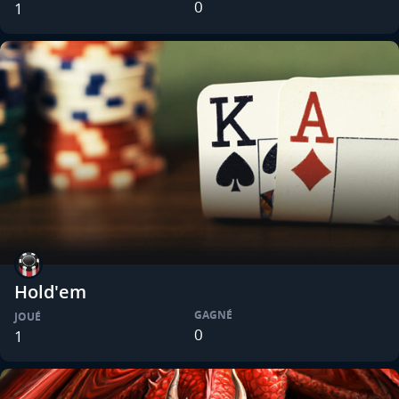
0
1
Hold'em
GAGNÉ
JOUÉ
0
1