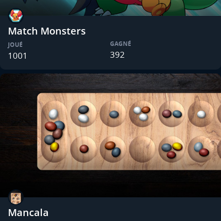
Match Monsters
GAGNÉ
JOUÉ
392
1001
Mancala