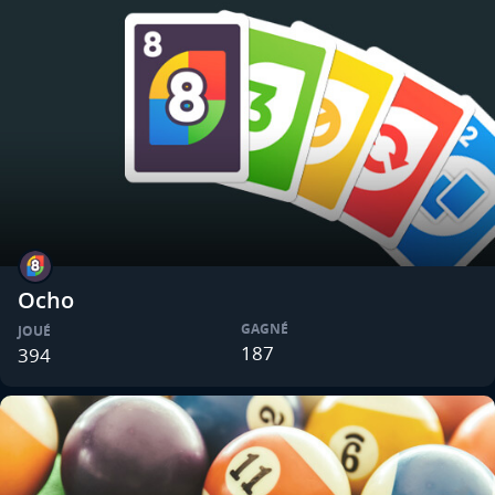
Ocho
GAGNÉ
JOUÉ
187
394