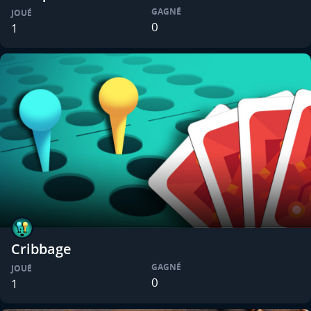
GAGNÉ
JOUÉ
0
1
Cribbage
GAGNÉ
JOUÉ
0
1