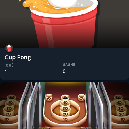
Cup Pong
GAGNÉ
JOUÉ
0
1