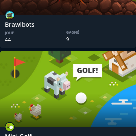
Brawlbots
GAGNÉ
JOUÉ
9
44