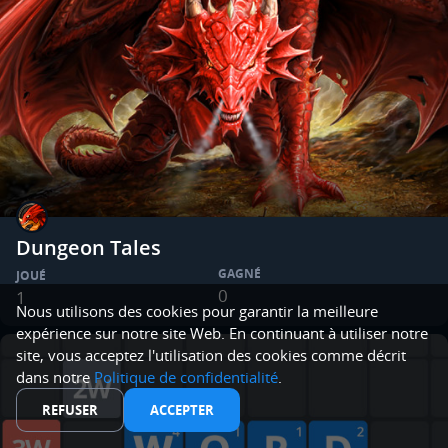
Dungeon Tales
GAGNÉ
JOUÉ
0
1
Nous utilisons des cookies pour garantir la meilleure
expérience sur notre site Web. En continuant à utiliser notre
site, vous acceptez l'utilisation des cookies comme décrit
dans notre
Politique de confidentialité
.
REFUSER
ACCEPTER