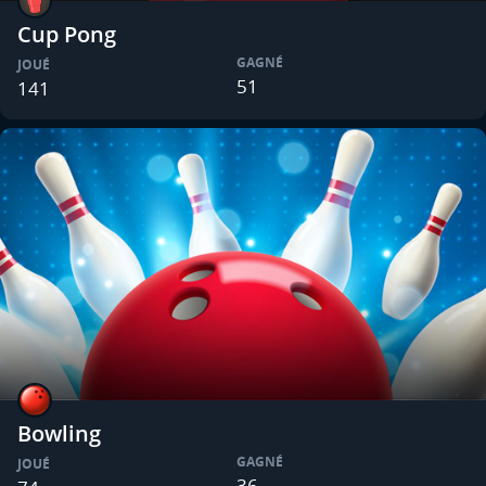
Cup Pong
GAGNÉ
JOUÉ
51
141
Bowling
GAGNÉ
JOUÉ
36