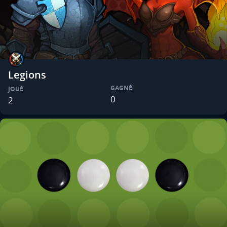
Legions
GAGNÉ
JOUÉ
0
2