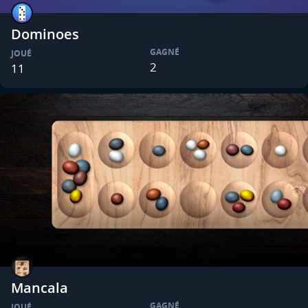
Dominoes
GAGNÉ
JOUÉ
2
11
Mancala
GAGNÉ
JOUÉ