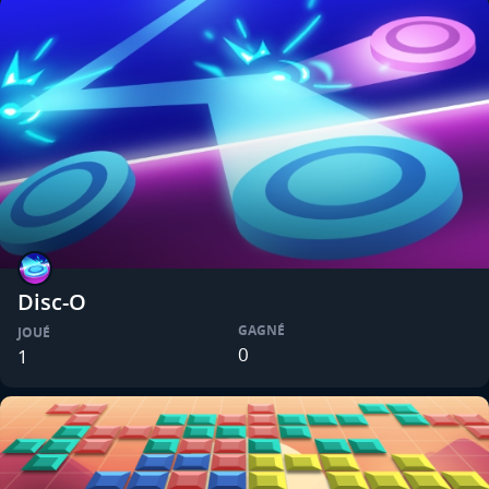
Disc-O
GAGNÉ
JOUÉ
0
1