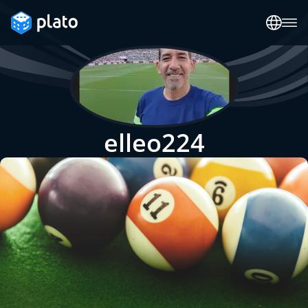
elleo224