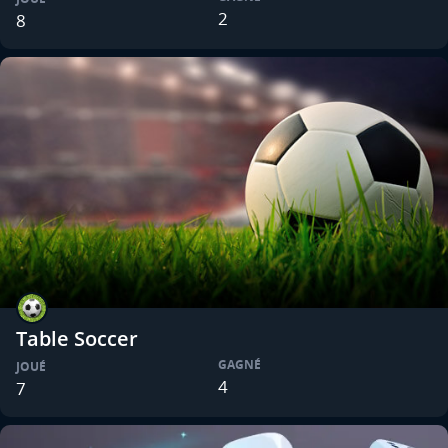
2
8
Table Soccer
GAGNÉ
JOUÉ
4
7