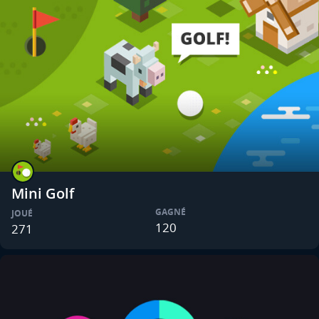
Mini Golf
GAGNÉ
JOUÉ
120
271