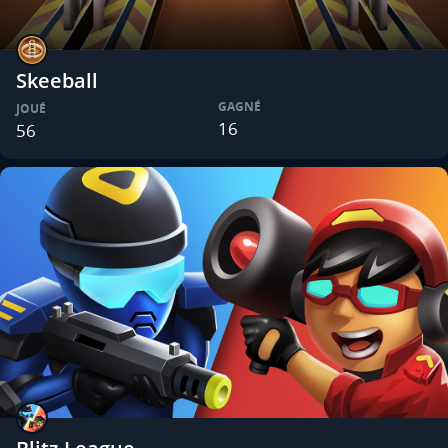
Skeeball
GAGNÉ
JOUÉ
16
56