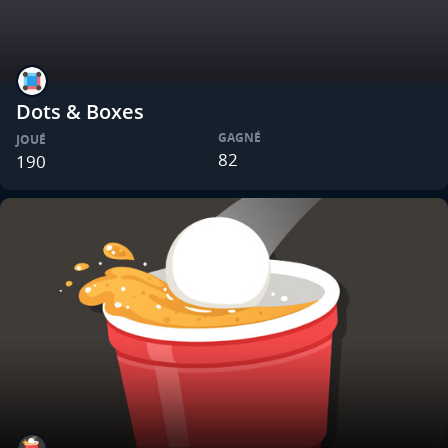
Dots & Boxes
GAGNÉ
JOUÉ
82
190