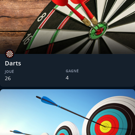
Darts
GAGNÉ
JOUÉ
4
26