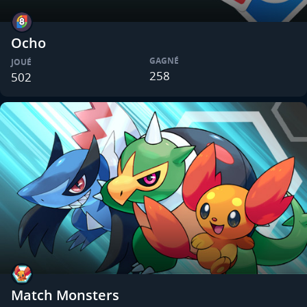
Ocho
GAGNÉ
JOUÉ
258
502
Match Monsters