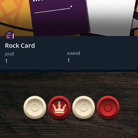
Rock Card
GAGNÉ
JOUÉ
1
1