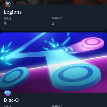
Legions
GAGNÉ
JOUÉ
3
3
Disc-O
GAGNÉ
JOUÉ