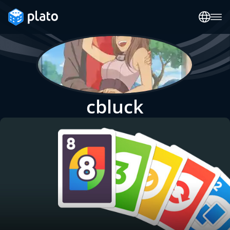
cbluck