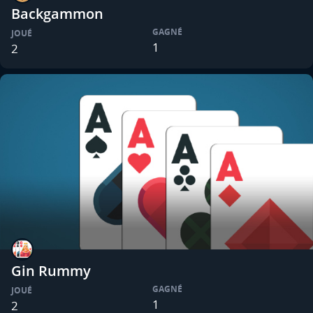
Backgammon
GAGNÉ
JOUÉ
1
2
Gin Rummy
GAGNÉ
JOUÉ
1
2