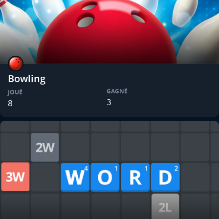
Bowling
GAGNÉ
JOUÉ
3
8