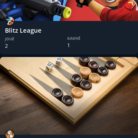
Blitz League
GAGNÉ
JOUÉ
1
2