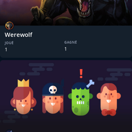
Werewolf
GAGNÉ
JOUÉ
1
1