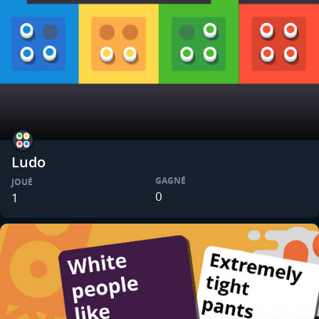
Ludo
GAGNÉ
JOUÉ
0
1