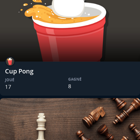
Cup Pong
GAGNÉ
JOUÉ
8
17