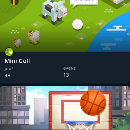
Mini Golf
GAGNÉ
JOUÉ
13
48