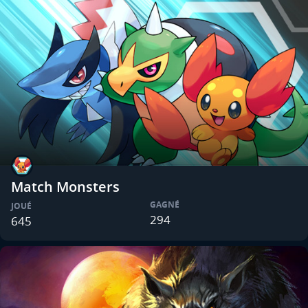
Match Monsters
GAGNÉ
JOUÉ
294
645