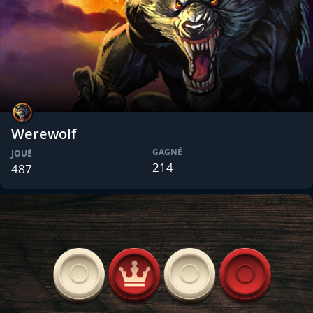
Werewolf
GAGNÉ
JOUÉ
214
487