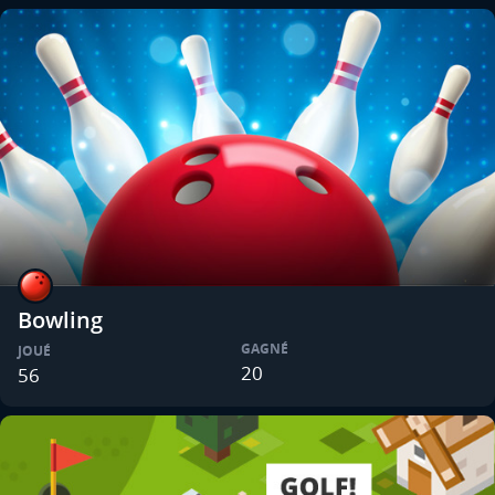
Bowling
GAGNÉ
JOUÉ
20
56