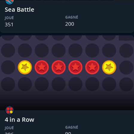
Sea Battle
GAGNÉ
JOUÉ
200
351
4 in a Row
GAGNÉ
JOUÉ
90