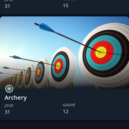
15
31
Archery
GAGNÉ
JOUÉ
12
31