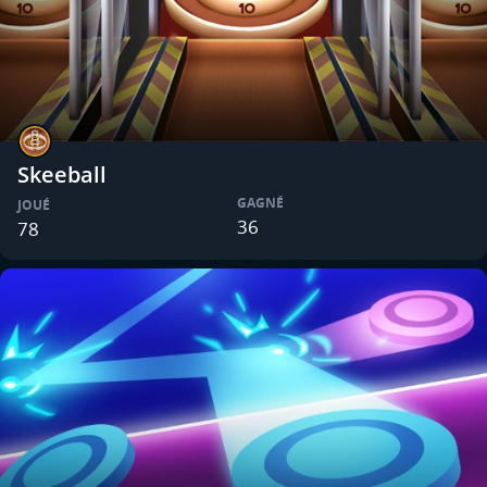
Skeeball
GAGNÉ
JOUÉ
36
78