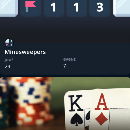
Minesweepers
GAGNÉ
JOUÉ
7
24