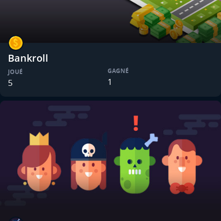
Bankroll
GAGNÉ
JOUÉ
1
5