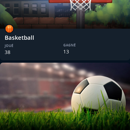
Basketball
GAGNÉ
JOUÉ
13
38