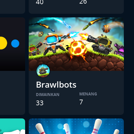
26
40
Brawlbots
MENANG
DIMAINKAN
7
33