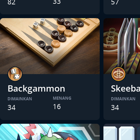
33
82
57
Backgammon
Skeeba
MENANG
DIMAINKAN
DIMAINKAN
16
34
34