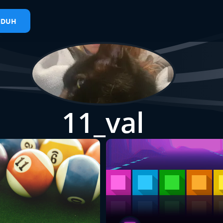
NDUH
11_val