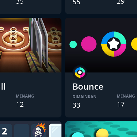
35
29
55
ll
Bounce
MENANG
MENANG
DIMAINKAN
12
17
33