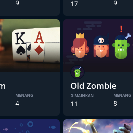
9
9
17
em
Old Zombie
MENANG
MENANG
DIMAINKAN
4
8
11