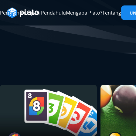
Permainan
Papan Pendahulu
Mengapa Plato?
Tentang
U