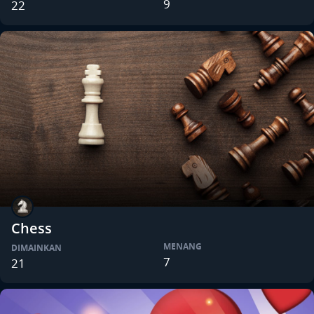
9
22
Chess
MENANG
DIMAINKAN
7
21