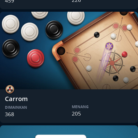
459
Carrom
MENANG
DIMAINKAN
205
368