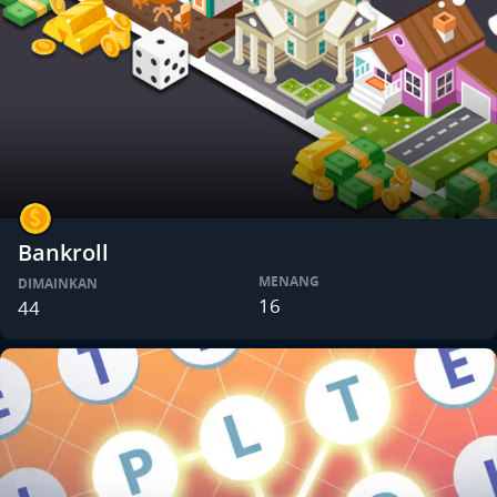
Bankroll
MENANG
DIMAINKAN
16
44