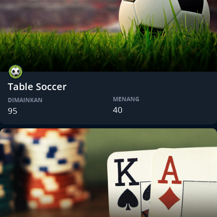
Table Soccer
MENANG
DIMAINKAN
40
95