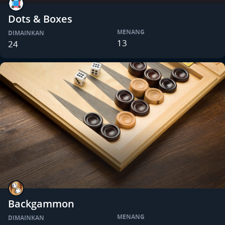
Dots & Boxes
MENANG
DIMAINKAN
13
24
Backgammon
MENANG
DIMAINKAN