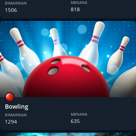
MENANG
DIMAINKAN
818
1506
Bowling
MENANG
DIMAINKAN
635
1294