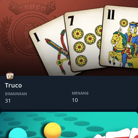
Truco
MENANG
DIMAINKAN
10
31