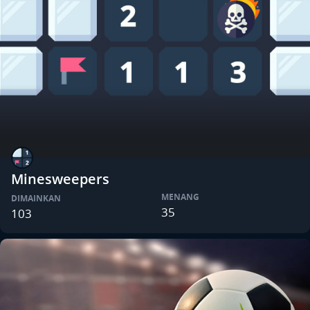
Minesweepers
MENANG
DIMAINKAN
35
103