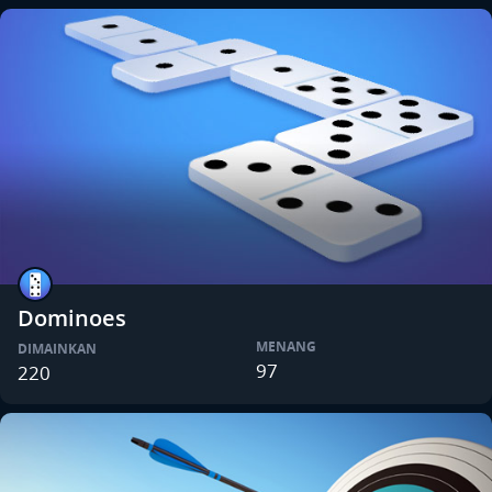
Dominoes
MENANG
DIMAINKAN
97
220