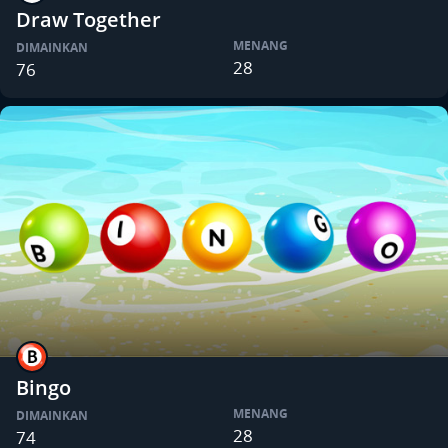
Draw Together
MENANG
DIMAINKAN
28
76
Bingo
MENANG
DIMAINKAN
28
74