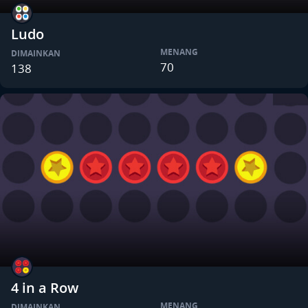
Ludo
MENANG
DIMAINKAN
70
138
4 in a Row
MENANG
DIMAINKAN