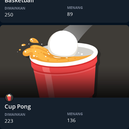
Basketball
MENANG
DIMAINKAN
89
250
Cup Pong
MENANG
DIMAINKAN
136
223