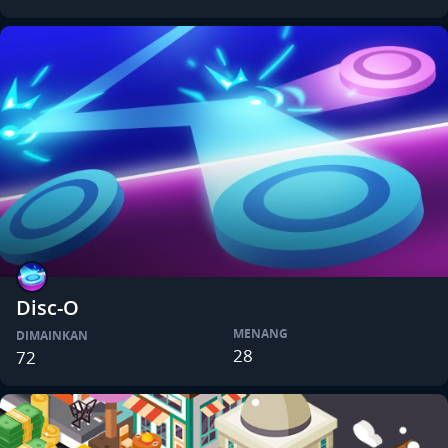
Disc-O
MENANG
DIMAINKAN
28
72