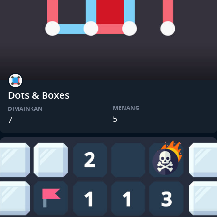
Dots & Boxes
MENANG
DIMAINKAN
5
7