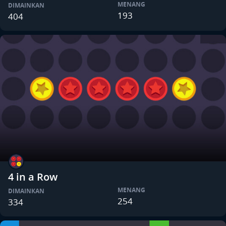
MENANG
DIMAINKAN
193
404
4 in a Row
MENANG
DIMAINKAN
254
334