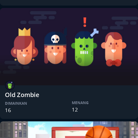
Old Zombie
MENANG
DIMAINKAN
12
16