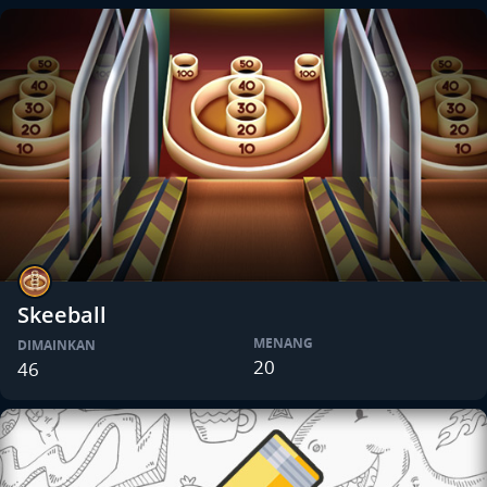
Skeeball
MENANG
DIMAINKAN
20
46