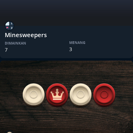
Minesweepers
MENANG
DIMAINKAN
3
7