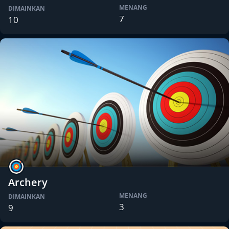
MENANG
DIMAINKAN
7
10
Archery
MENANG
DIMAINKAN
3
9