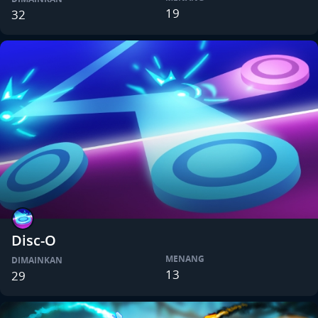
19
32
Disc-O
MENANG
DIMAINKAN
13
29