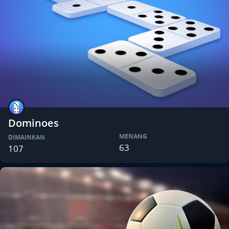
Dominoes
MENANG
DIMAINKAN
63
107