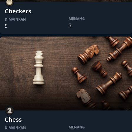
Checkers
MENANG
DIMAINKAN
3
5
Chess
MENANG
DIMAINKAN