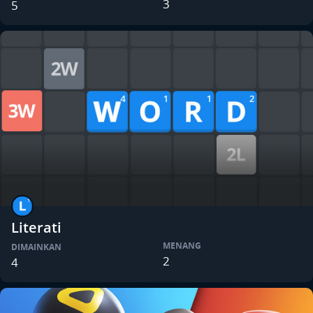
3
5
Literati
MENANG
DIMAINKAN
2
4