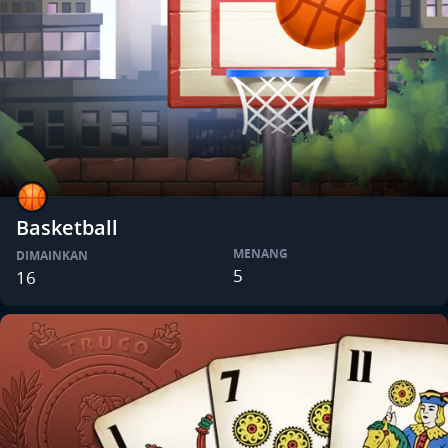
Basketball
MENANG
DIMAINKAN
5
16