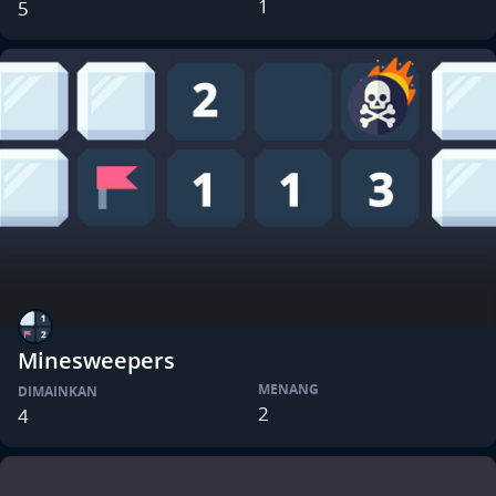
1
5
Minesweepers
MENANG
DIMAINKAN
2
4