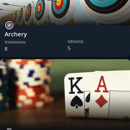
Archery
MENANG
DIMAINKAN
5
8