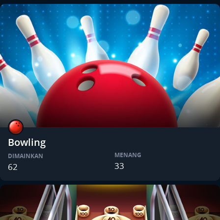
Bowling
MENANG
DIMAINKAN
33
62