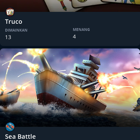
Truco
MENANG
DIMAINKAN
4
13
Sea Battle