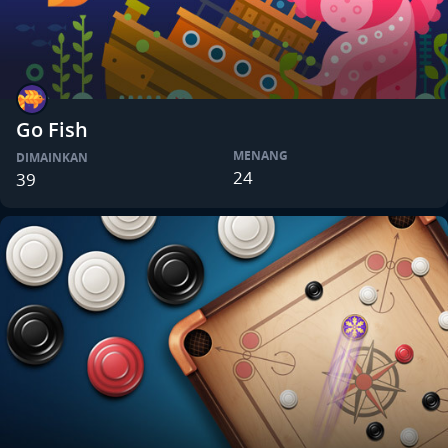
Go Fish
MENANG
DIMAINKAN
24
39