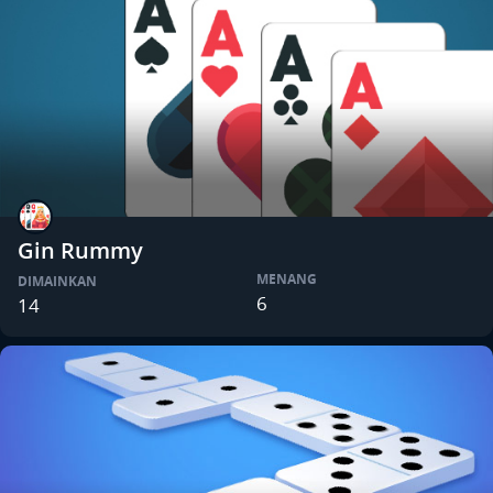
Gin Rummy
MENANG
DIMAINKAN
6
14