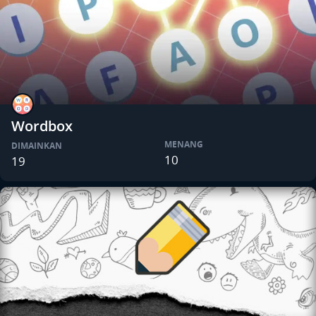
Wordbox
MENANG
DIMAINKAN
10
19