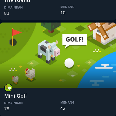
The Island
MENANG
DIMAINKAN
10
83
Mini Golf
MENANG
DIMAINKAN
42
78