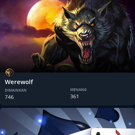
Werewolf
MENANG
DIMAINKAN
361
746