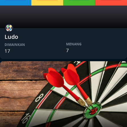
Ludo
MENANG
DIMAINKAN
7
17