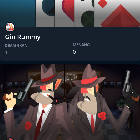
Gin Rummy
MENANG
DIMAINKAN
0
1