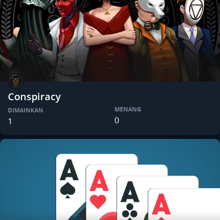
Conspiracy
MENANG
DIMAINKAN
0
1