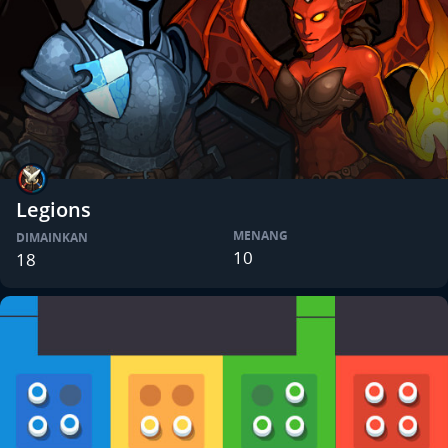
Legions
MENANG
DIMAINKAN
10
18