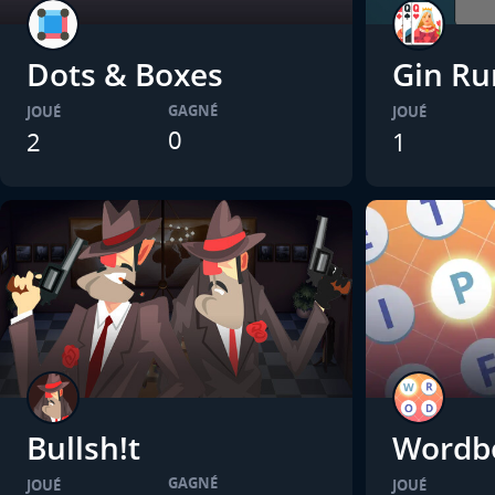
Dots & Boxes
Gin R
GAGNÉ
JOUÉ
JOUÉ
0
2
1
Bullsh!t
Wordb
GAGNÉ
JOUÉ
JOUÉ