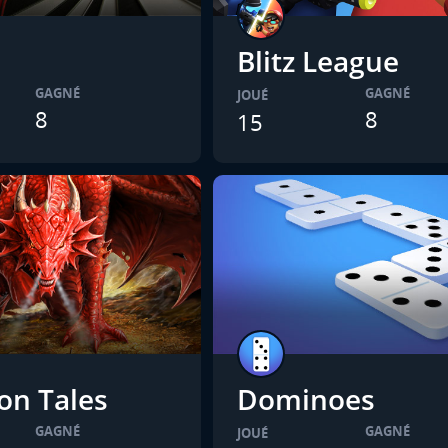
Blitz League
GAGNÉ
GAGNÉ
JOUÉ
8
8
15
n Tales
Dominoes
GAGNÉ
GAGNÉ
JOUÉ