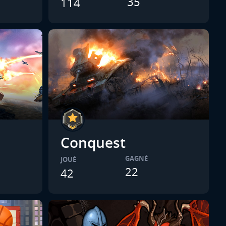
35
114
Conquest
GAGNÉ
JOUÉ
22
42