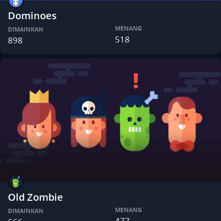
Dominoes
MENANG
DIMAINKAN
518
898
Old Zombie
MENANG
DIMAINKAN
477