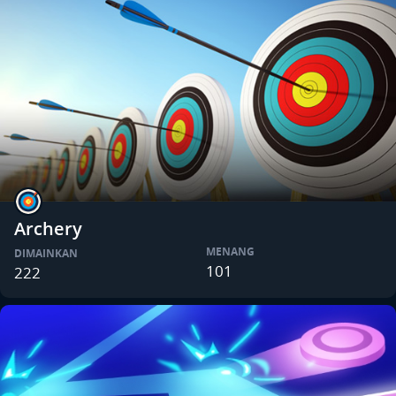
Archery
MENANG
DIMAINKAN
101
222