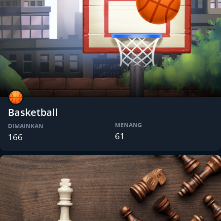
Basketball
MENANG
DIMAINKAN
61
166