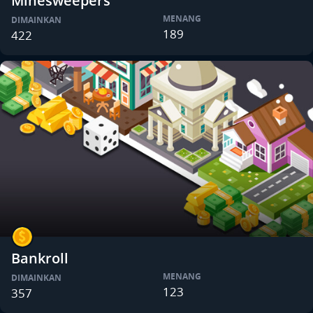
Minesweepers
MENANG
DIMAINKAN
189
422
Bankroll
MENANG
DIMAINKAN
123
357