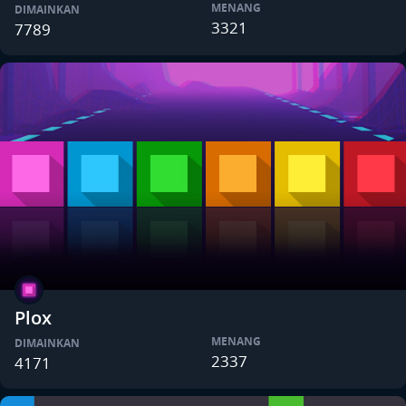
MENANG
DIMAINKAN
3321
7789
Plox
MENANG
DIMAINKAN
2337
4171