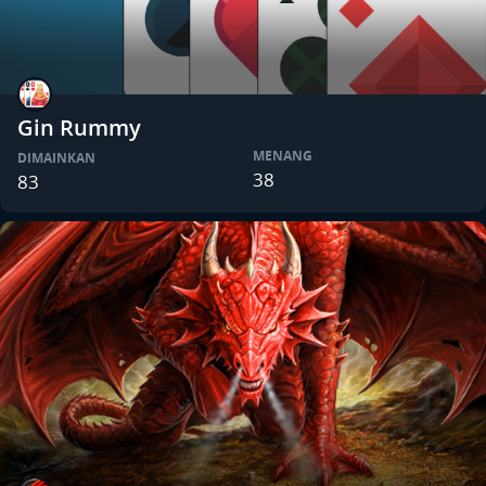
Gin Rummy
MENANG
DIMAINKAN
38
83