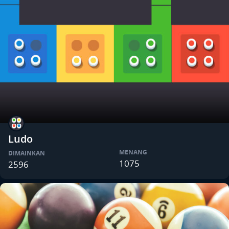
Ludo
MENANG
DIMAINKAN
1075
2596