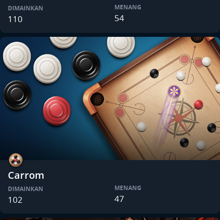
MENANG
DIMAINKAN
54
110
Carrom
MENANG
DIMAINKAN
47
102