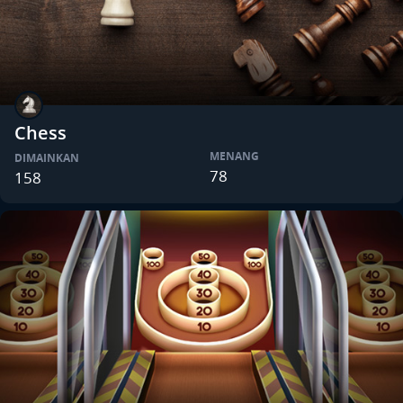
Chess
MENANG
DIMAINKAN
78
158