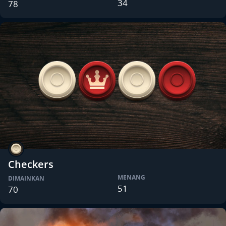
34
78
Checkers
MENANG
DIMAINKAN
51
70