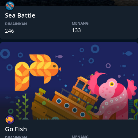
Sea Battle
MENANG
DIMAINKAN
133
246
Go Fish
MENANG
DIMAINKAN