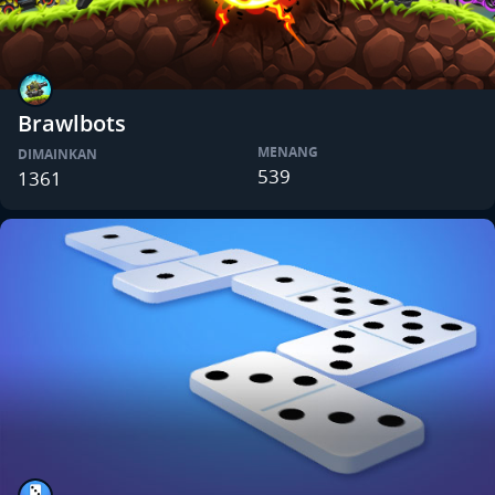
Brawlbots
MENANG
DIMAINKAN
539
1361