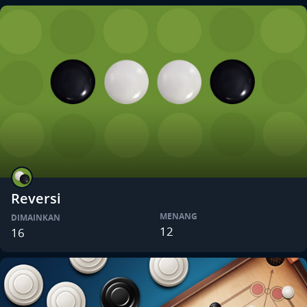
Reversi
MENANG
DIMAINKAN
12
16