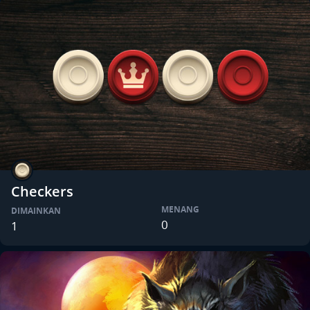
Checkers
MENANG
DIMAINKAN
0
1