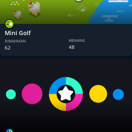
Mini Golf
MENANG
DIMAINKAN
48
62