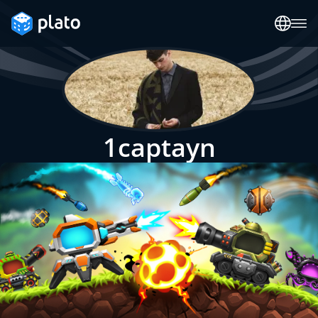
1captayn