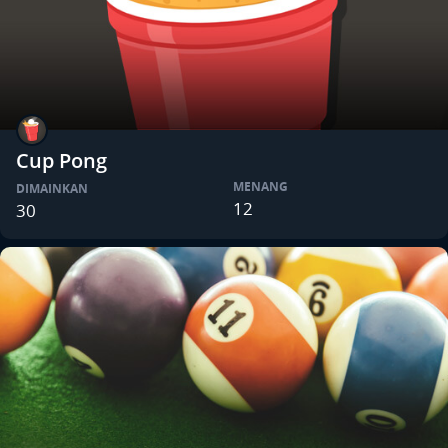
Cup Pong
MENANG
DIMAINKAN
12
30