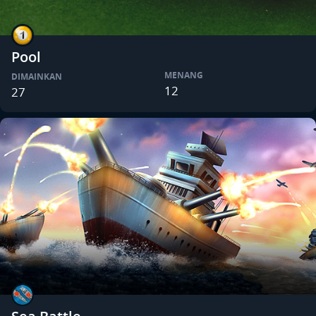
Pool
MENANG
DIMAINKAN
12
27