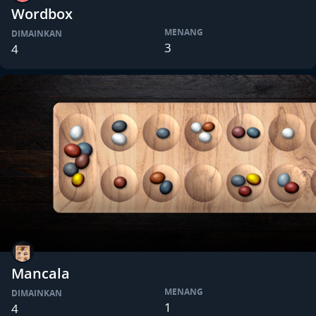
Wordbox
MENANG
DIMAINKAN
3
4
Mancala
MENANG
DIMAINKAN
1
4