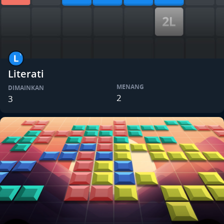
Literati
MENANG
DIMAINKAN
2
3