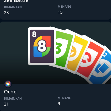
Sea Battle
MENANG
DIMAINKAN
15
23
Ocho
MENANG
DIMAINKAN
9
21