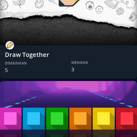
Draw Together
MENANG
DIMAINKAN
3
5