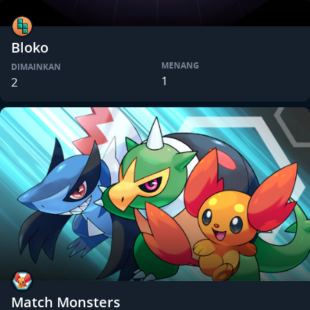
Bloko
MENANG
DIMAINKAN
1
2
Match Monsters