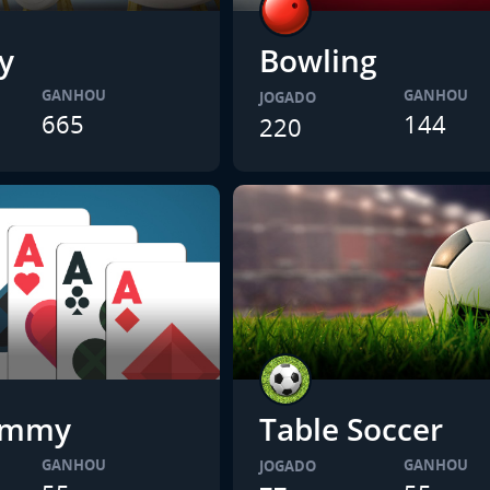
y
Bowling
GANHOU
GANHOU
JOGADO
665
144
220
ummy
Table Soccer
GANHOU
GANHOU
JOGADO