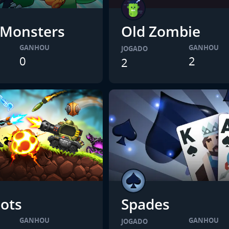
 Monsters
Old Zombie
GANHOU
GANHOU
JOGADO
0
2
2
ots
Spades
GANHOU
GANHOU
JOGADO