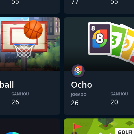
55
55
77
ball
Ocho
GANHOU
GANHOU
JOGADO
26
20
26