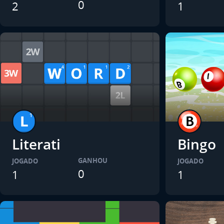
0
2
1
Literati
Bingo
GANHOU
JOGADO
JOGADO
0
1
1