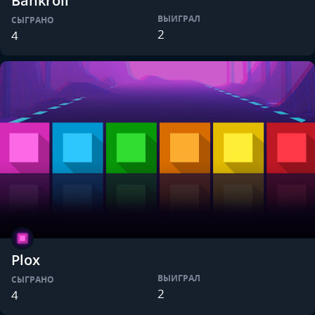
Bankroll
ВЫИГРАЛ
СЫГРАНО
2
4
Plox
ВЫИГРАЛ
СЫГРАНО
2
4