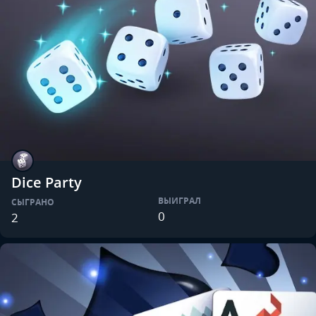
Dice Party
ВЫИГРАЛ
СЫГРАНО
0
2