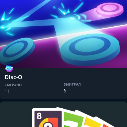
Disc-O
ВЫИГРАЛ
СЫГРАНО
6
11