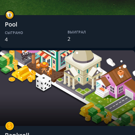
Pool
ВЫИГРАЛ
СЫГРАНО
2
4