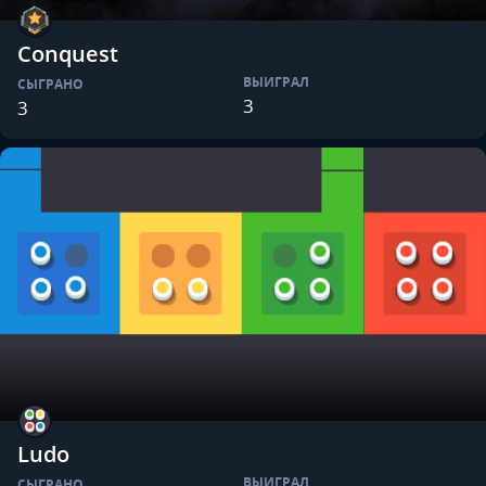
Conquest
ВЫИГРАЛ
СЫГРАНО
3
3
Ludo
ВЫИГРАЛ
СЫГРАНО