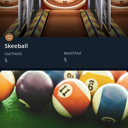
Skeeball
ВЫИГРАЛ
СЫГРАНО
5
5