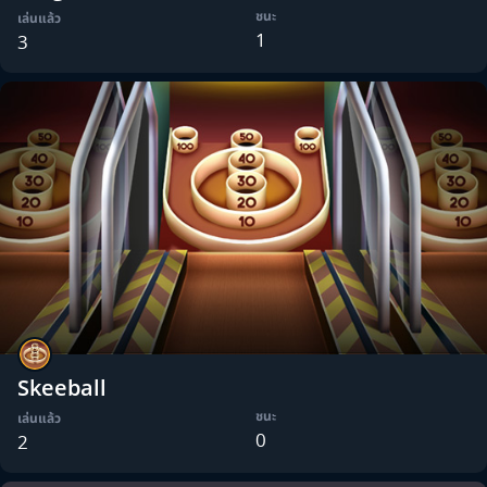
ชนะ
เล่นแล้ว
1
3
Skeeball
ชนะ
เล่นแล้ว
0
2