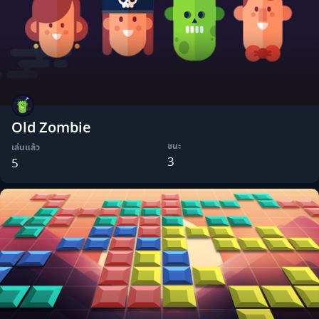
Old Zombie
ชนะ
เล่นแล้ว
3
5