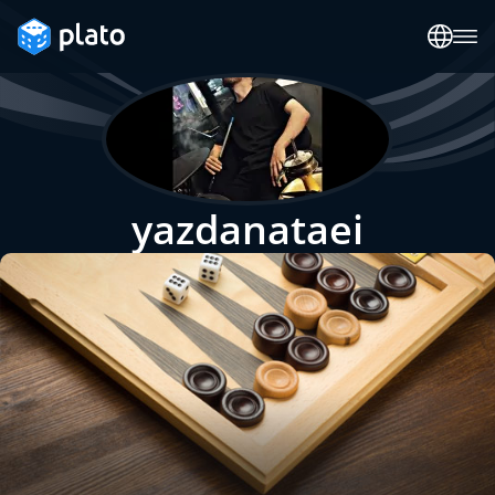
yazdanataei