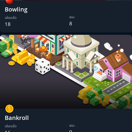
Bowling
ชนะ
เล่นแล้ว
8
18
Bankroll
ชนะ
เล่นแล้ว
9