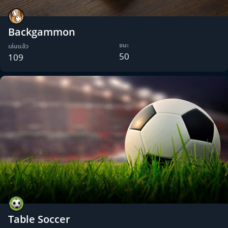
Backgammon
ชนะ
เล่นแล้ว
50
109
Table Soccer