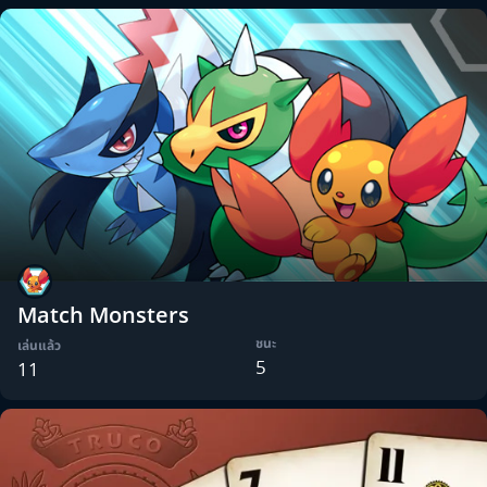
Match Monsters
ชนะ
เล่นแล้ว
5
11