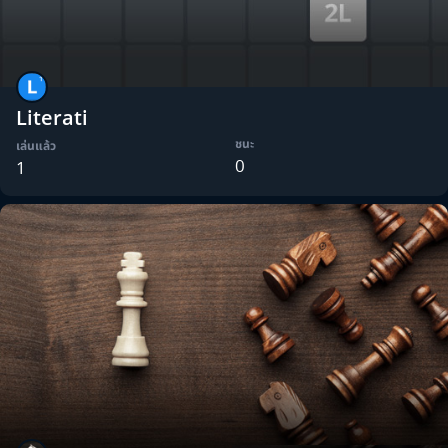
Literati
ชนะ
เล่นแล้ว
0
1