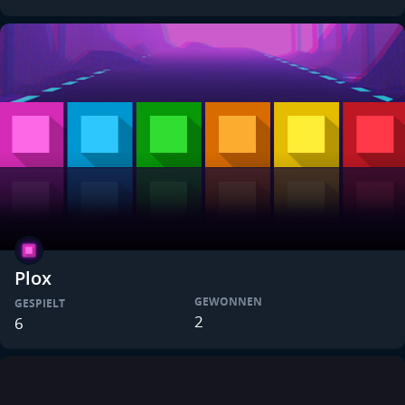
Plox
GEWONNEN
GESPIELT
2
6