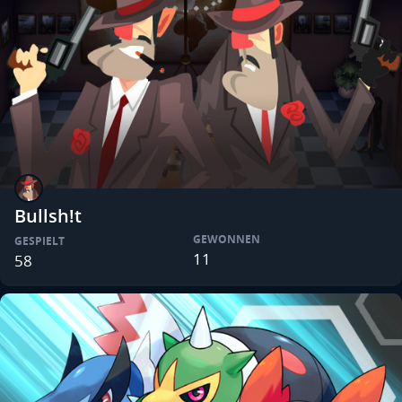
Bullsh!t
GEWONNEN
GESPIELT
11
58