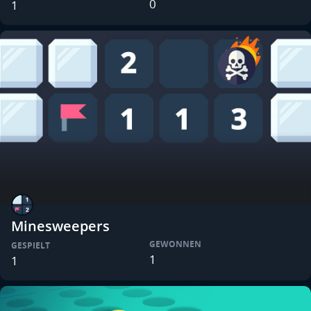
0
1
Minesweepers
GEWONNEN
GESPIELT
1
1