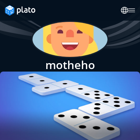
motheho