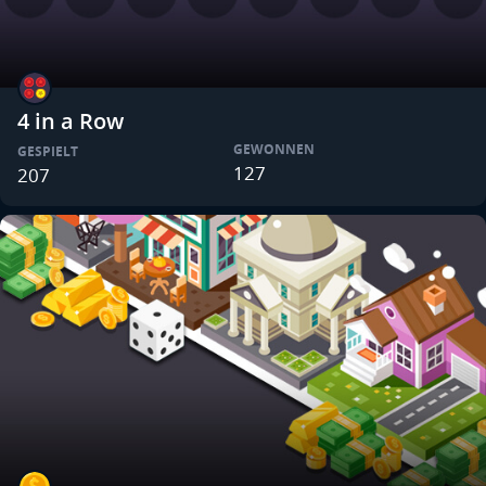
4 in a Row
GEWONNEN
GESPIELT
127
207