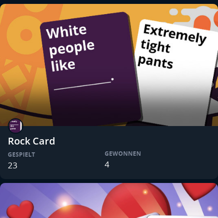
Rock Card
GEWONNEN
GESPIELT
4
23