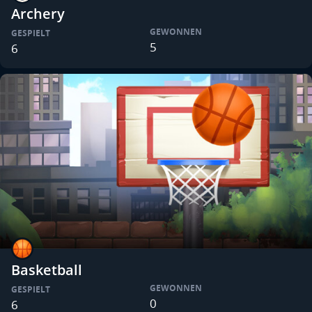
Archery
GEWONNEN
GESPIELT
5
6
Basketball
GEWONNEN
GESPIELT
0
6