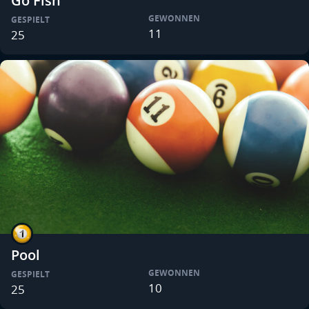
Go Fish
GEWONNEN
GESPIELT
11
25
Pool
GEWONNEN
GESPIELT
10
25