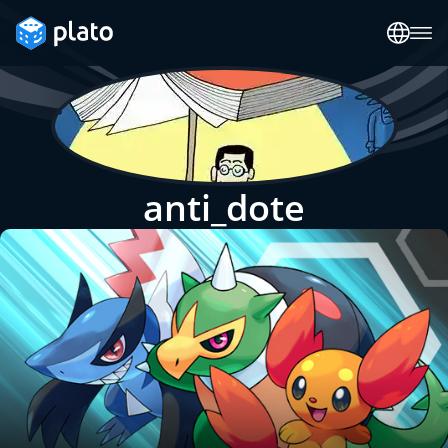
anti_dote