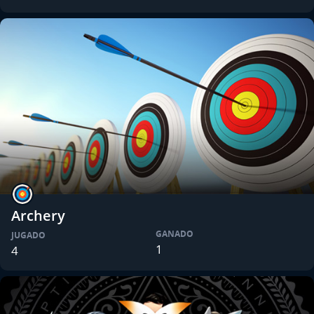
Archery
GANADO
JUGADO
1
4