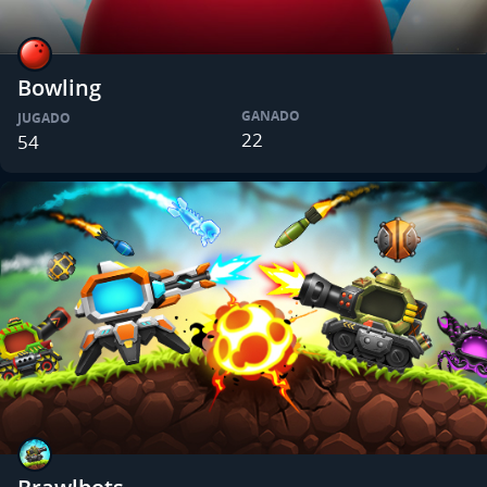
Bowling
GANADO
JUGADO
22
54