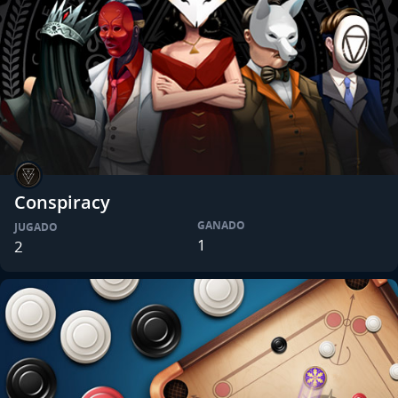
Conspiracy
GANADO
JUGADO
1
2