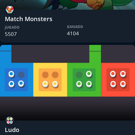
Match Monsters
GANADO
JUGADO
4104
5507
Ludo