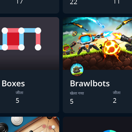
17
11
22
 Boxes
Brawlbots
जीता
जीता
खेला गया
5
2
5