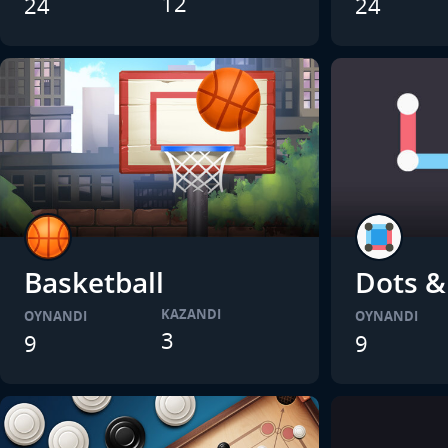
12
24
24
Basketball
Dots &
KAZANDI
OYNANDI
OYNANDI
3
9
9