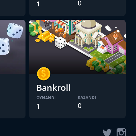
0
1
Bankroll
KAZANDI
OYNANDI
0
1