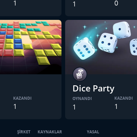
1
0
1
Dice Party
KAZANDI
KAZANDI
OYNANDI
1
1
1
ŞIRKET
KAYNAKLAR
YASAL