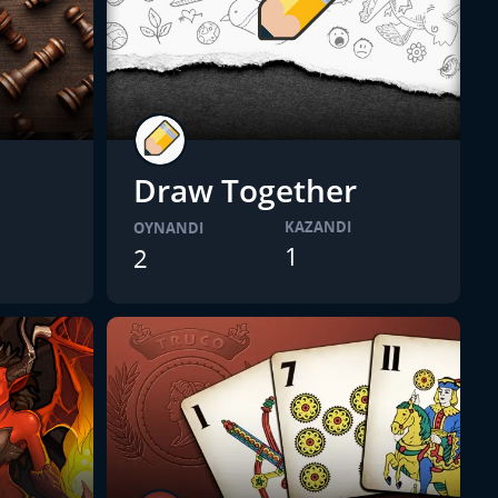
Draw Together
KAZANDI
OYNANDI
1
2