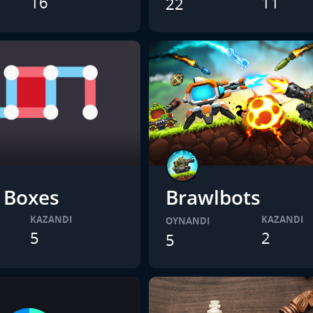
16
11
22
 Boxes
Brawlbots
KAZANDI
KAZANDI
OYNANDI
5
2
5