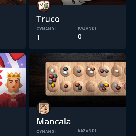
Truco
KAZANDI
OYNANDI
0
1
Mancala
KAZANDI
OYNANDI