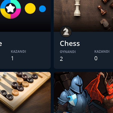
e
Chess
KAZANDI
KAZANDI
OYNANDI
1
0
2