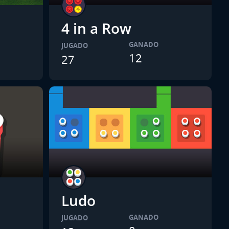
4 in a Row
GANADO
JUGADO
12
27
Ludo
GANADO
JUGADO