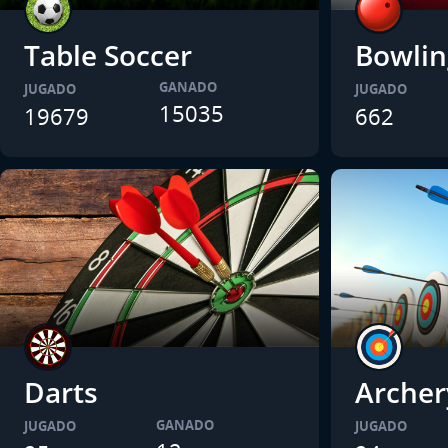
Table Soccer
Bowlin
GANADO
JUGADO
JUGADO
15035
19679
662
Darts
Archer
GANADO
JUGADO
JUGADO