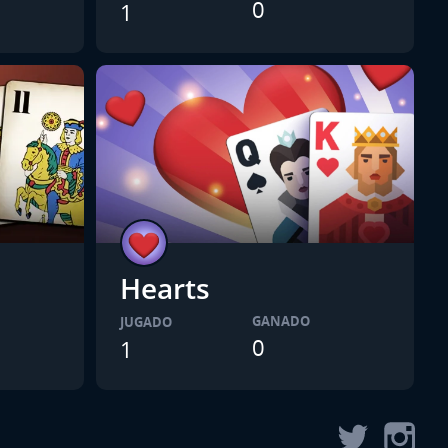
0
1
Hearts
GANADO
JUGADO
0
1