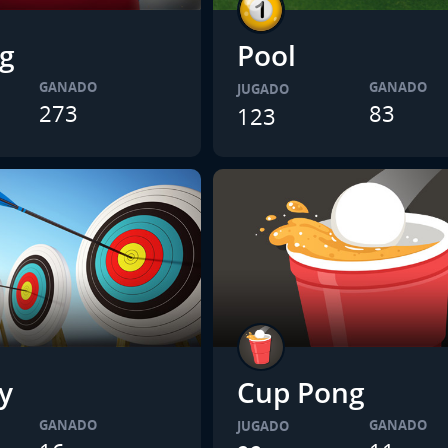
g
Pool
GANADO
GANADO
JUGADO
273
83
123
y
Cup Pong
GANADO
GANADO
JUGADO