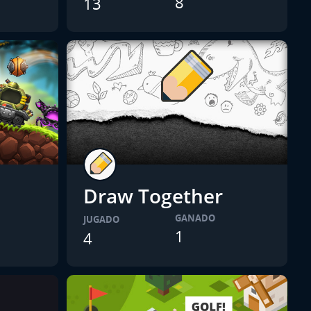
8
13
Draw Together
GANADO
JUGADO
1
4