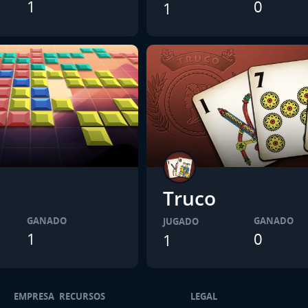
1
0
1
Truco
GANADO
GANADO
JUGADO
1
0
1
EMPRESA
RECURSOS
LEGAL