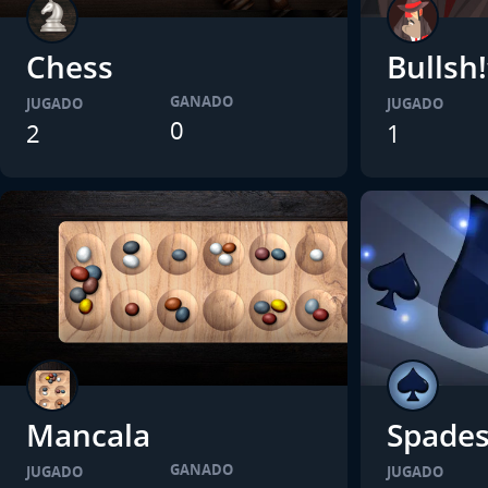
Chess
Bullsh!
GANADO
JUGADO
JUGADO
0
2
1
Mancala
Spade
GANADO
JUGADO
JUGADO