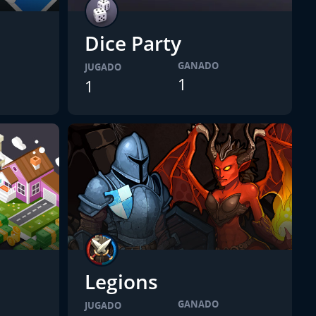
Dice Party
GANADO
JUGADO
1
1
Legions
GANADO
JUGADO