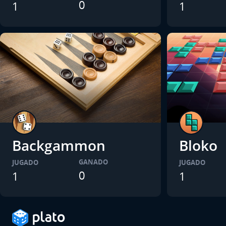
0
1
1
Backgammon
Bloko
GANADO
JUGADO
JUGADO
0
1
1