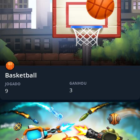
Basketball
GANHOU
JOGADO
3
9