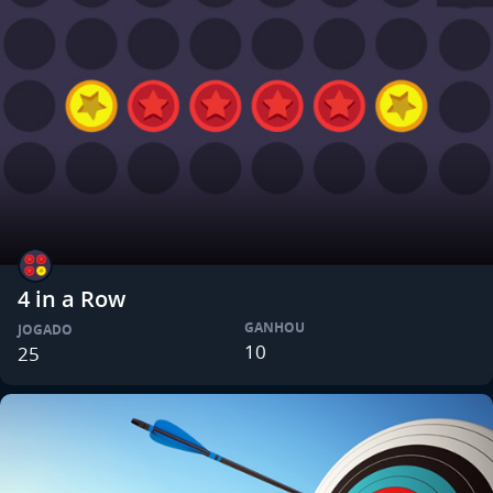
4 in a Row
GANHOU
JOGADO
10
25