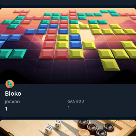
Bloko
GANHOU
JOGADO
1
1