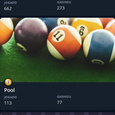
GANHOU
JOGADO
273
662
Pool
GANHOU
JOGADO
77
113