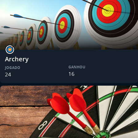
Archery
GANHOU
JOGADO
16
24