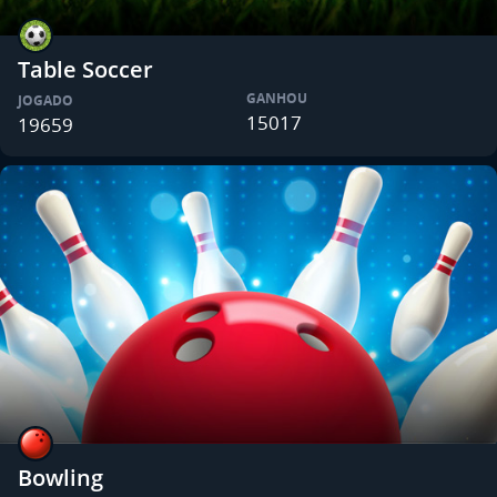
Table Soccer
GANHOU
JOGADO
15017
19659
Bowling