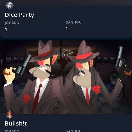
Dice Party
GANHOU
JOGADO
1
1
Bullsh!t
GANHOU
JOGADO