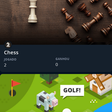
Chess
GANHOU
JOGADO
0
2