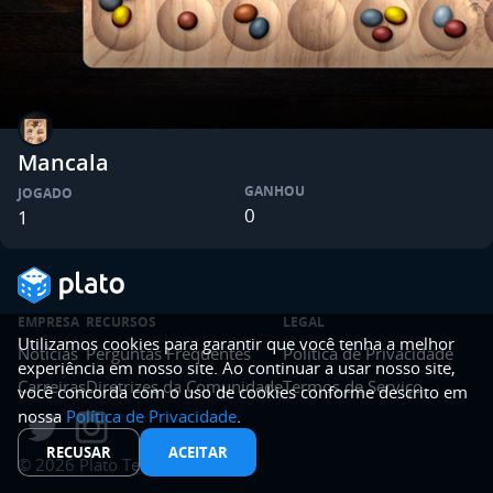
Mancala
GANHOU
JOGADO
0
1
EMPRESA
RECURSOS
LEGAL
Utilizamos cookies para garantir que você tenha a melhor
Notícias
Perguntas Frequentes
Política de Privacidade
experiência em nosso site. Ao continuar a usar nosso site,
Carreiras
Diretrizes da Comunidade
Termos de Serviço
você concorda com o uso de cookies conforme descrito em
nossa
Política de Privacidade
.
RECUSAR
ACEITAR
©
2026
Plato Team.