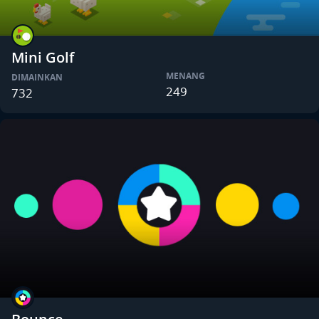
Mini Golf
MENANG
DIMAINKAN
249
732