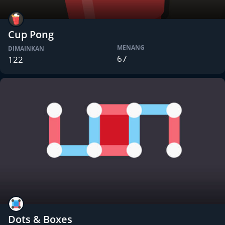
Cup Pong
MENANG
DIMAINKAN
67
122
Dots & Boxes