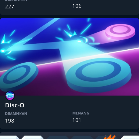
106
227
Disc-O
MENANG
DIMAINKAN
101
198