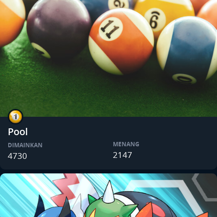
Pool
MENANG
DIMAINKAN
2147
4730