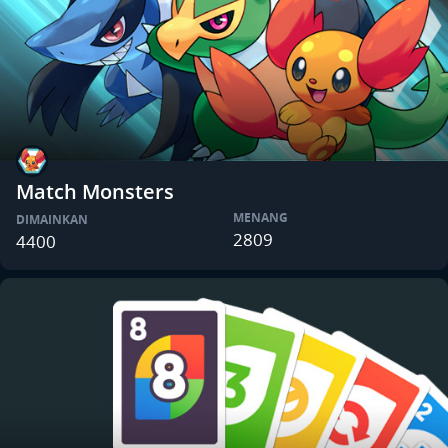
Match Monsters
MENANG
DIMAINKAN
2809
4400