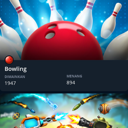
Bowling
MENANG
DIMAINKAN
894
1947