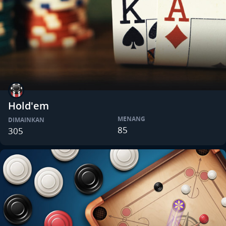
Hold'em
MENANG
DIMAINKAN
85
305