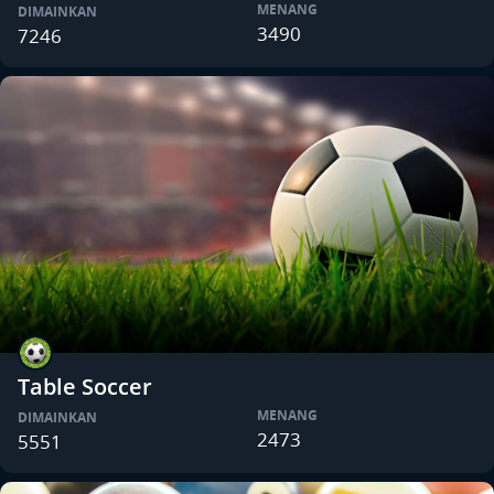
MENANG
DIMAINKAN
3490
7246
Table Soccer
MENANG
DIMAINKAN
2473
5551