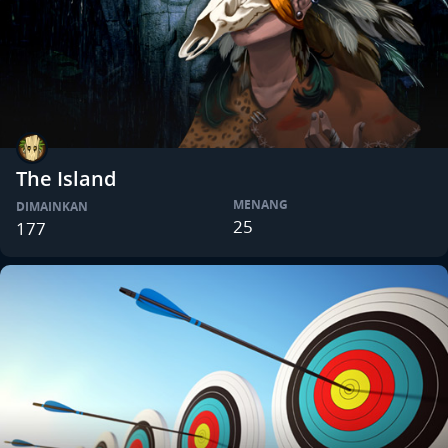
The Island
MENANG
DIMAINKAN
25
177