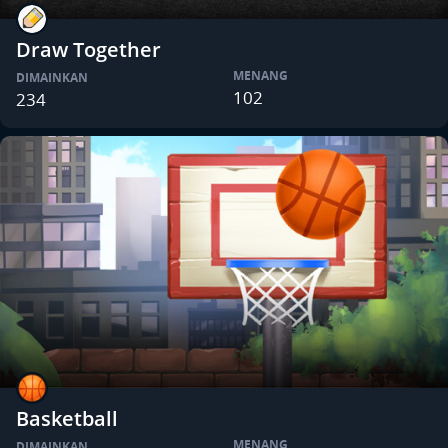
Draw Together
MENANG
DIMAINKAN
102
234
Basketball
MENANG
DIMAINKAN