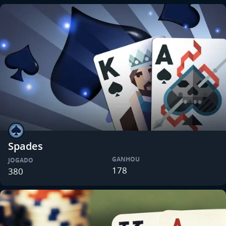
Spades
GANHOU
JOGADO
178
380