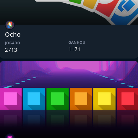
Ocho
GANHOU
JOGADO
1171
2713