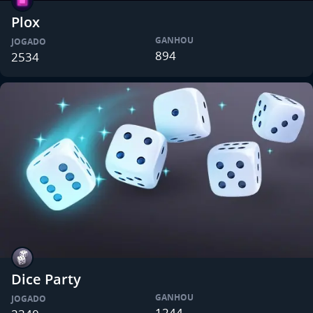
Plox
GANHOU
JOGADO
894
2534
Dice Party
GANHOU
JOGADO
1244