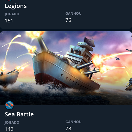
Legions
GANHOU
JOGADO
76
151
Sea Battle
GANHOU
JOGADO
78
142