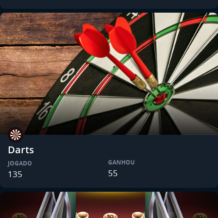
Darts
GANHOU
JOGADO
55
135