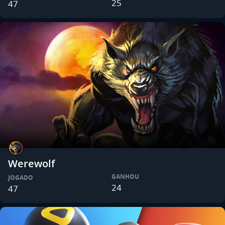
25
47
Werewolf
GANHOU
JOGADO
24
47