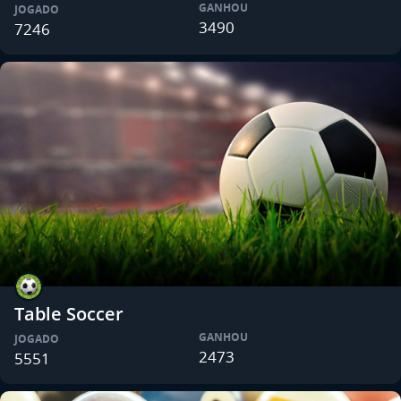
GANHOU
JOGADO
3490
7246
Table Soccer
GANHOU
JOGADO
2473
5551