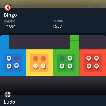
Bingo
GANHOU
JOGADO
1537
12899
Ludo