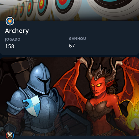
Archery
GANHOU
JOGADO
67
158