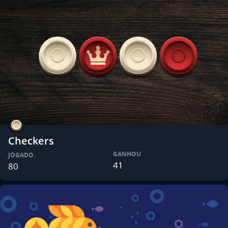
Checkers
GANHOU
JOGADO
41
80