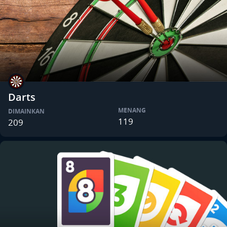
Darts
MENANG
DIMAINKAN
119
209