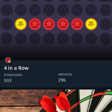
4 in a Row
MENANG
DIMAINKAN
296
503