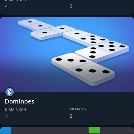
2
4
Dominoes
MENANG
DIMAINKAN
2
3