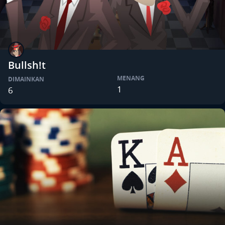
Bullsh!t
MENANG
DIMAINKAN
1
6