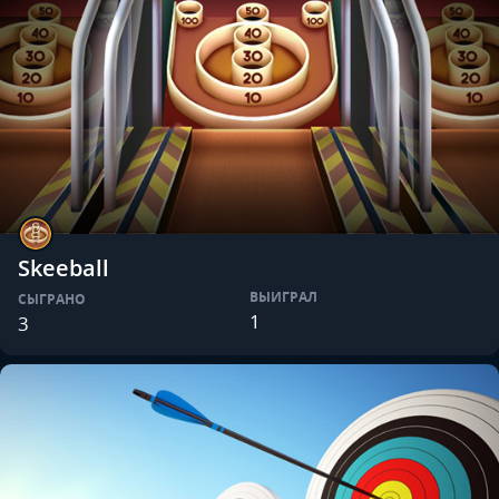
Skeeball
ВЫИГРАЛ
СЫГРАНО
1
3