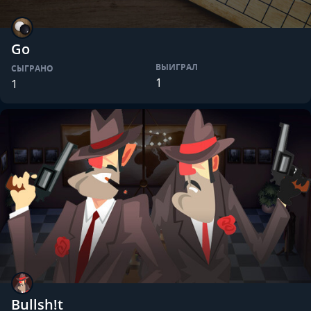
Go
ВЫИГРАЛ
СЫГРАНО
1
1
Bullsh!t