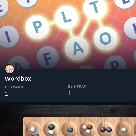
Wordbox
ВЫИГРАЛ
СЫГРАНО
1
2