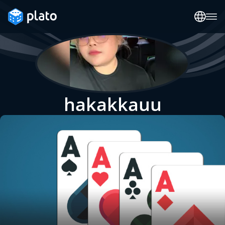
hakakkauu