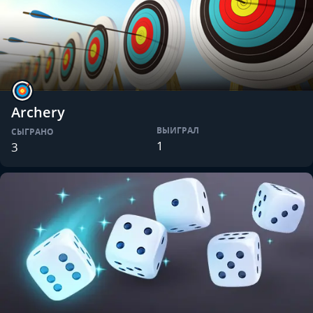
Archery
ВЫИГРАЛ
СЫГРАНО
1
3