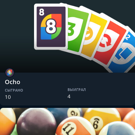
Ocho
ВЫИГРАЛ
СЫГРАНО
4
10