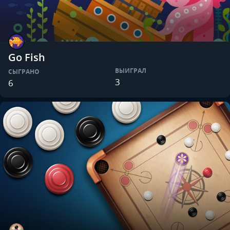
Go Fish
ВЫИГРАЛ
СЫГРАНО
3
6