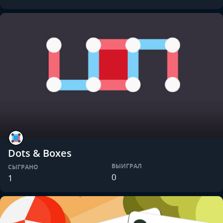
Dots & Boxes
ВЫИГРАЛ
СЫГРАНО
0
1