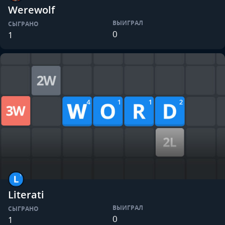
Werewolf
ВЫИГРАЛ
СЫГРАНО
0
1
Literati
ВЫИГРАЛ
СЫГРАНО
0
1