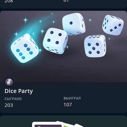
208
Dice Party
ВЫИГРАЛ
СЫГРАНО
107
203