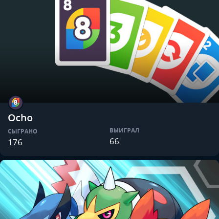
Ocho
ВЫИГРАЛ
СЫГРАНО
66
176