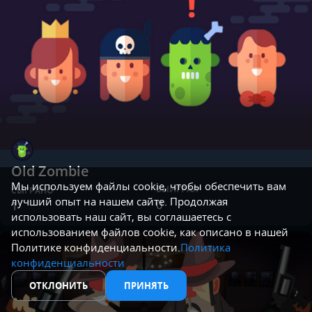
Old Zombie
Мы используем файлы cookie, чтобы обеспечить вам
ВЫИГРАЛ
СЫГРАНО
лучший опыт на нашем сайте. Продолжая
0
1
использовать наш сайт, вы соглашаетесь с
использованием файлов cookie, как описано в нашей
Политике конфиденциальности.
Политика
конфиденциальности
ОТКЛОНИТЬ
ПРИНЯТЬ