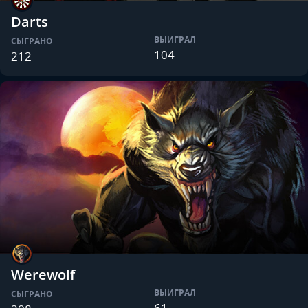
Darts
ВЫИГРАЛ
СЫГРАНО
104
212
Werewolf
ВЫИГРАЛ
СЫГРАНО
61