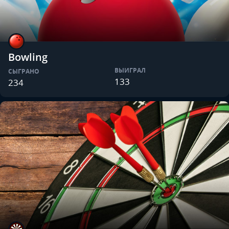
Bowling
ВЫИГРАЛ
СЫГРАНО
133
234