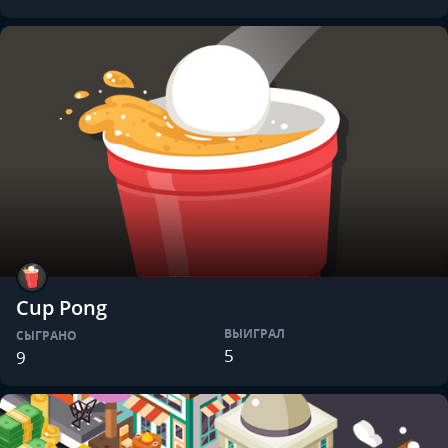
Cup Pong
ВЫИГРАЛ
СЫГРАНО
5
9