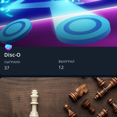
Disc-O
ВЫИГРАЛ
СЫГРАНО
12
37