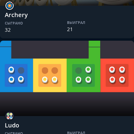
Archery
ВЫИГРАЛ
СЫГРАНО
21
32
Ludo
ВЫИГРАЛ
СЫГРАНО