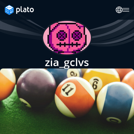
zia_gclvs