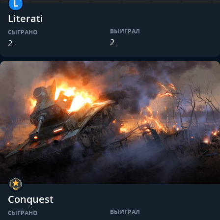
Literati
ВЫИГРАЛ
СЫГРАНО
2
2
Conquest
ВЫИГРАЛ
СЫГРАНО