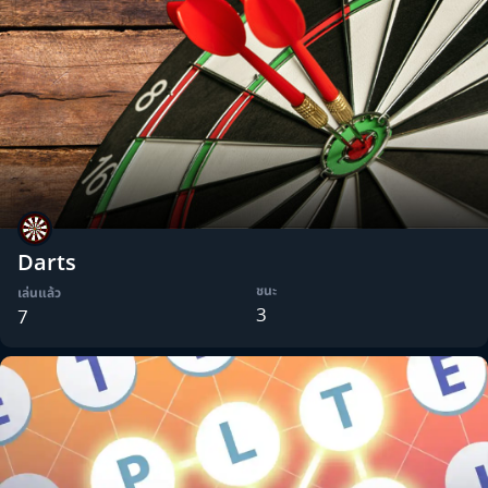
Darts
ชนะ
เล่นแล้ว
3
7