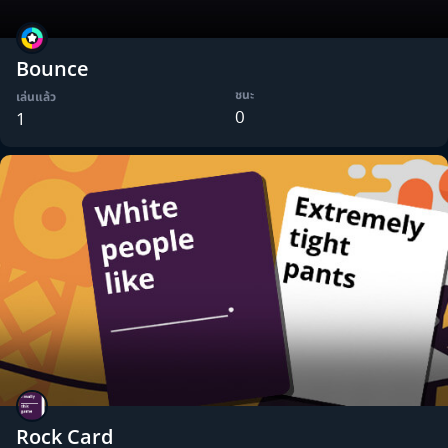
Bounce
ชนะ
เล่นแล้ว
0
1
Rock Card