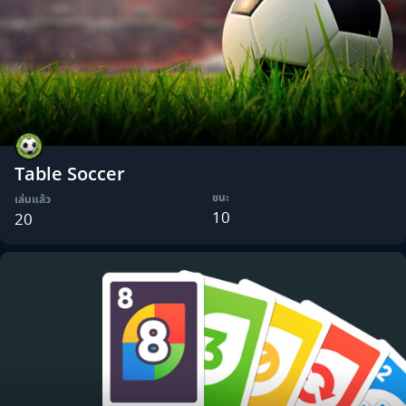
Table Soccer
ชนะ
เล่นแล้ว
10
20