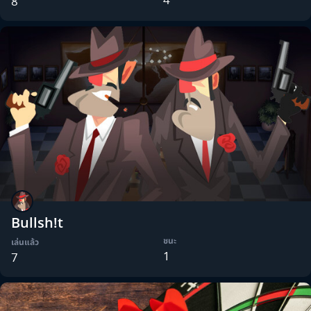
8
Bullsh!t
ชนะ
เล่นแล้ว
1
7