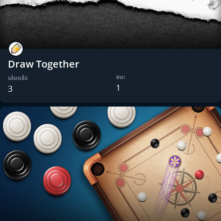
Draw Together
ชนะ
เล่นแล้ว
1
3