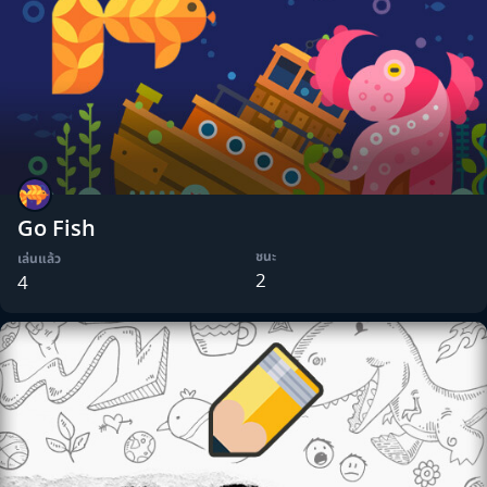
Go Fish
ชนะ
เล่นแล้ว
2
4