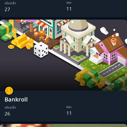
ชนะ
เล่นแล้ว
11
27
Bankroll
ชนะ
เล่นแล้ว
11
26