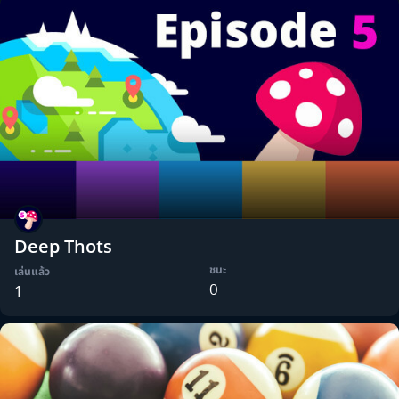
Deep Thots
ชนะ
เล่นแล้ว
0
1