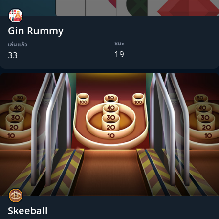
Gin Rummy
ชนะ
เล่นแล้ว
19
33
Skeeball