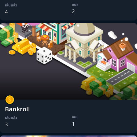
ชนะ
เล่นแล้ว
2
4
Bankroll
ชนะ
เล่นแล้ว
1
3