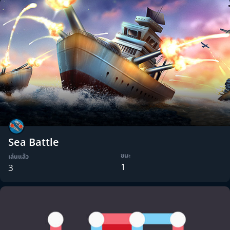
Sea Battle
ชนะ
เล่นแล้ว
1
3