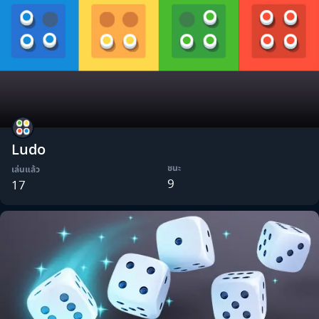
Ludo
ชนะ
เล่นแล้ว
9
17