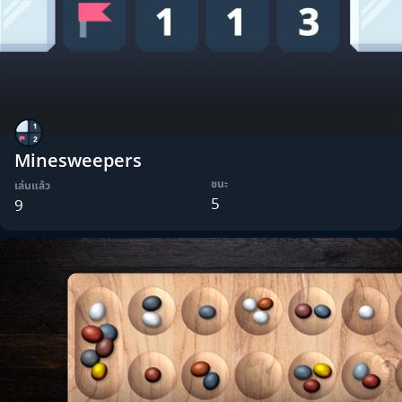
Minesweepers
ชนะ
เล่นแล้ว
5
9