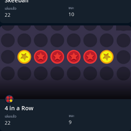
Skeeball
ชนะ
เล่นแล้ว
10
22
4 in a Row
ชนะ
เล่นแล้ว
9
22