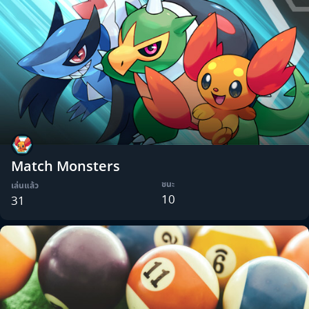
Match Monsters
ชนะ
เล่นแล้ว
10
31