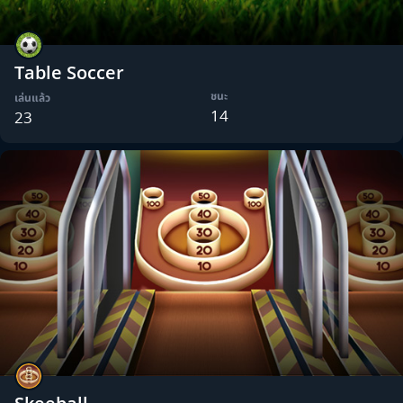
Table Soccer
ชนะ
เล่นแล้ว
14
23