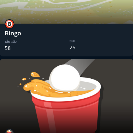
Bingo
ชนะ
เล่นแล้ว
26
58