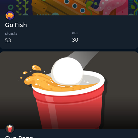
Go Fish
ชนะ
เล่นแล้ว
30
53