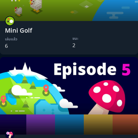
Mini Golf
ชนะ
เล่นแล้ว
2
6