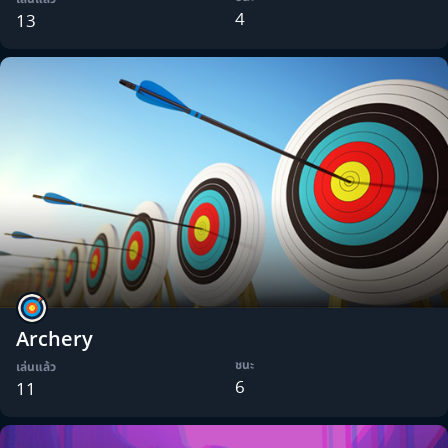
4
13
Archery
ชนะ
เล่นแล้ว
6
11