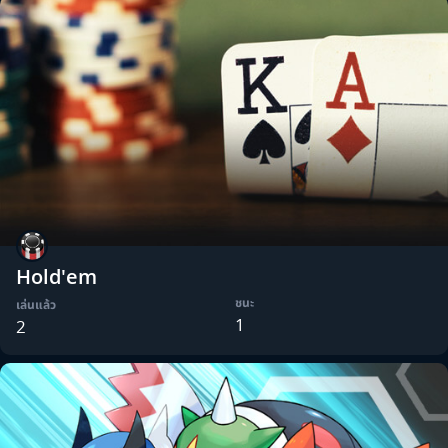
Hold'em
ชนะ
เล่นแล้ว
1
2