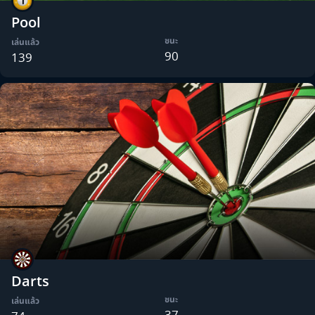
Pool
ชนะ
เล่นแล้ว
90
139
Darts
ชนะ
เล่นแล้ว
37