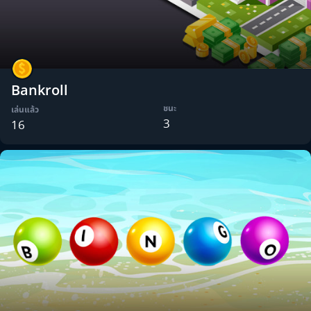
Bankroll
ชนะ
เล่นแล้ว
3
16