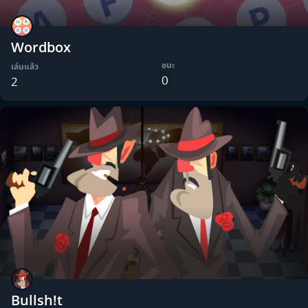
Wordbox
ชนะ
เล่นแล้ว
0
2
Bullsh!t