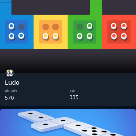
Ludo
ชนะ
เล่นแล้ว
335
570