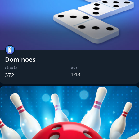
Dominoes
ชนะ
เล่นแล้ว
148
372