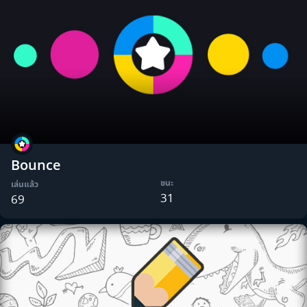
Bounce
ชนะ
เล่นแล้ว
31
69