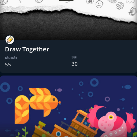
Draw Together
ชนะ
เล่นแล้ว
30
55