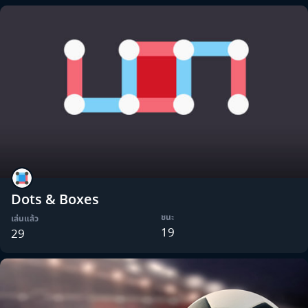
Dots & Boxes
ชนะ
เล่นแล้ว
19
29