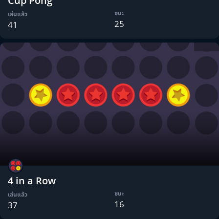
Cup Pong
ชนะ
เล่นแล้ว
25
41
4 in a Row
ชนะ
เล่นแล้ว
16
37