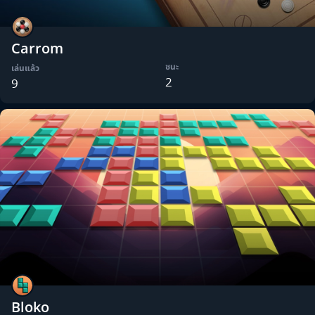
Carrom
ชนะ
เล่นแล้ว
2
9
Bloko