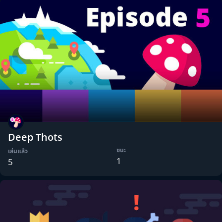
Deep Thots
ชนะ
เล่นแล้ว
1
5