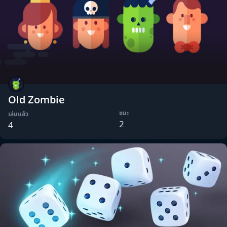
Old Zombie
ชนะ
เล่นแล้ว
2
4