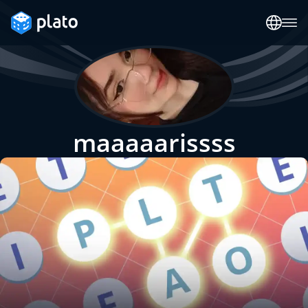
maaaaarissss