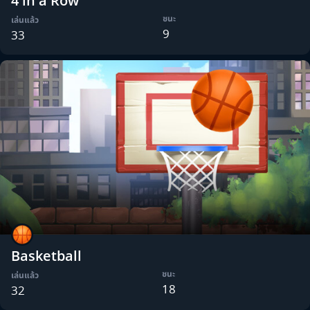
4 in a Row
ชนะ
เล่นแล้ว
9
33
Basketball
ชนะ
เล่นแล้ว
18
32