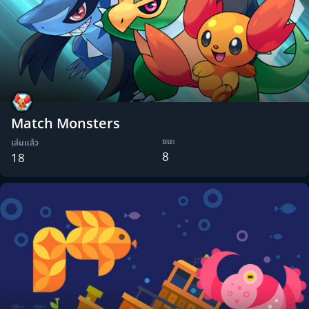
Match Monsters
ชนะ
เล่นแล้ว
8
18