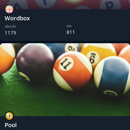
Wordbox
ชนะ
เล่นแล้ว
811
1179
Pool