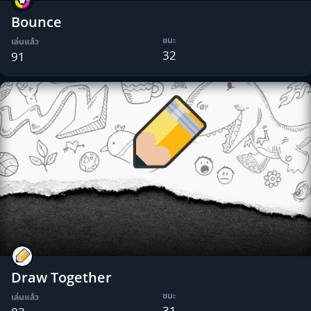
Bounce
ชนะ
เล่นแล้ว
32
91
Draw Together
ชนะ
เล่นแล้ว
31