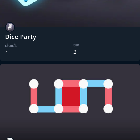
Dice Party
ชนะ
เล่นแล้ว
2
4