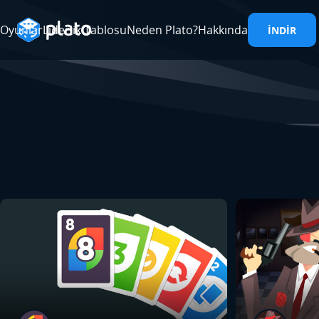
Oyunlar
Liderlik Tablosu
Neden Plato?
Hakkında
İNDIR