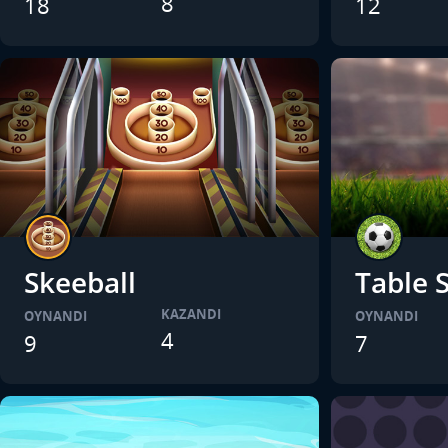
8
18
12
Skeeball
Table 
KAZANDI
OYNANDI
OYNANDI
4
9
7