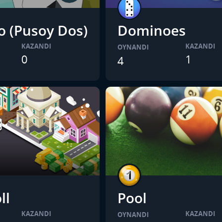
o (Pusoy Dos)
Dominoes
KAZANDI
KAZANDI
OYNANDI
0
1
4
ll
Pool
KAZANDI
KAZANDI
OYNANDI