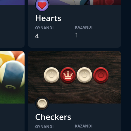
Hearts
KAZANDI
OYNANDI
1
4
Checkers
KAZANDI
OYNANDI