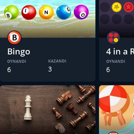
Bingo
4 in a
KAZANDI
OYNANDI
OYNANDI
3
6
6