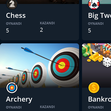
Chess
Big Tw
KAZANDI
OYNANDI
OYNANDI
2
5
5
Archery
Bankro
KAZANDI
OYNANDI
OYNANDI