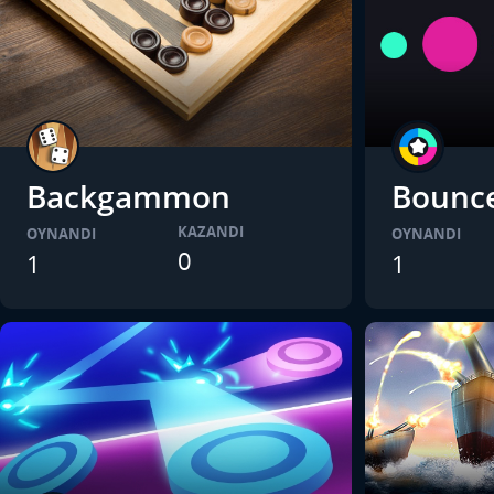
Backgammon
Bounc
KAZANDI
OYNANDI
OYNANDI
0
1
1