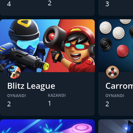
2
4
3
Blitz League
Carro
KAZANDI
OYNANDI
OYNANDI
1
2
2