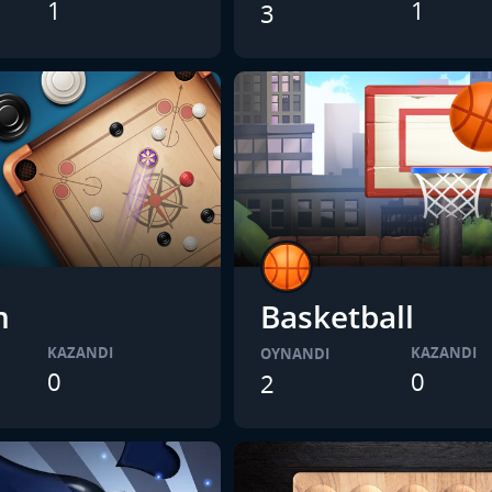
1
1
3
m
Basketball
KAZANDI
KAZANDI
OYNANDI
0
0
2