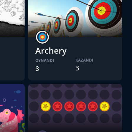
Archery
KAZANDI
OYNANDI
3
8