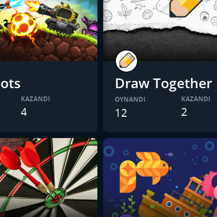
ots
Draw Together
KAZANDI
KAZANDI
OYNANDI
4
2
12