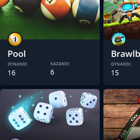
Pool
Brawlb
KAZANDI
OYNANDI
OYNANDI
6
16
15