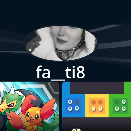
fa__ti8