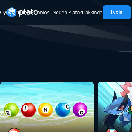
Oyunlar
Liderlik Tablosu
Neden Plato?
Hakkında
İNDIR