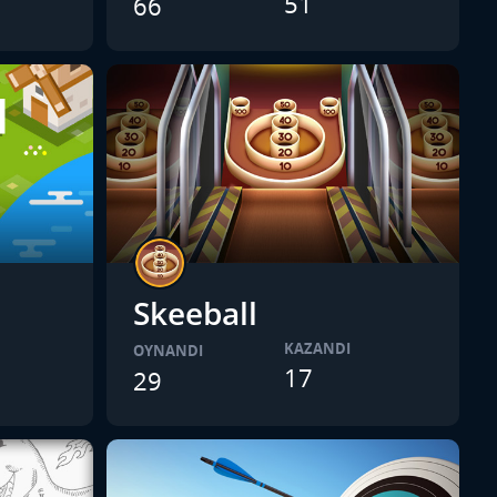
51
66
Skeeball
KAZANDI
OYNANDI
17
29