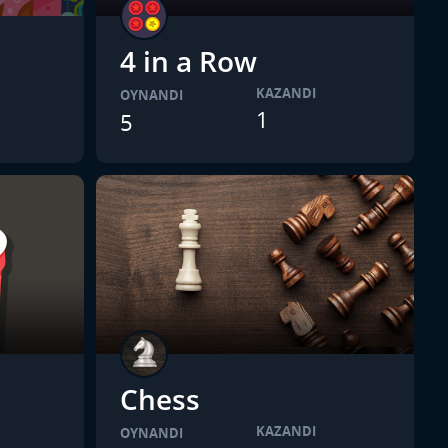
4 in a Row
KAZANDI
OYNANDI
1
5
Chess
KAZANDI
OYNANDI