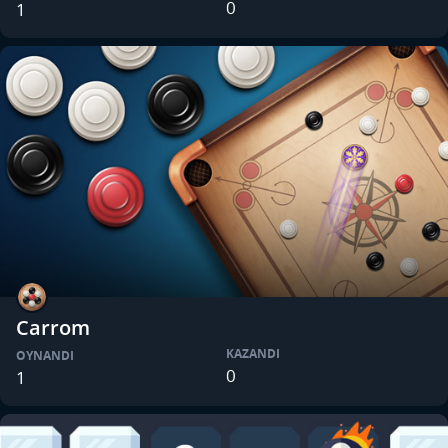
0
1
Carrom
KAZANDI
OYNANDI
0
1