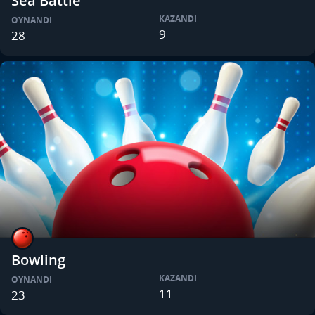
Sea Battle
KAZANDI
OYNANDI
9
28
Bowling
KAZANDI
OYNANDI
11
23