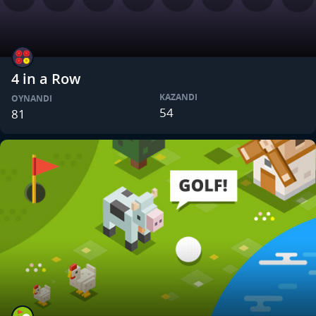
4 in a Row
KAZANDI
OYNANDI
54
81