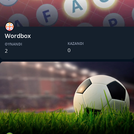
Wordbox
KAZANDI
OYNANDI
0
2