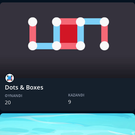
Dots & Boxes
KAZANDI
OYNANDI
9
20