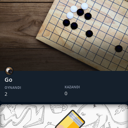
Go
KAZANDI
OYNANDI
0
2