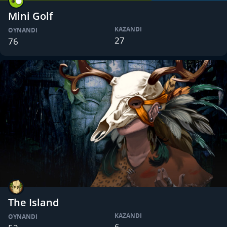
Mini Golf
KAZANDI
OYNANDI
27
76
The Island
KAZANDI
OYNANDI
6