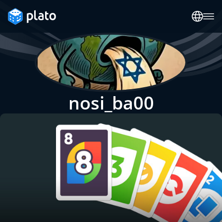
nosi_ba00