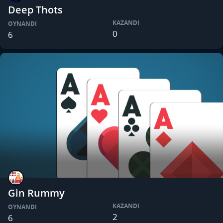
Deep Thots
KAZANDI
OYNANDI
0
6
Gin Rummy
KAZANDI
OYNANDI
2
6