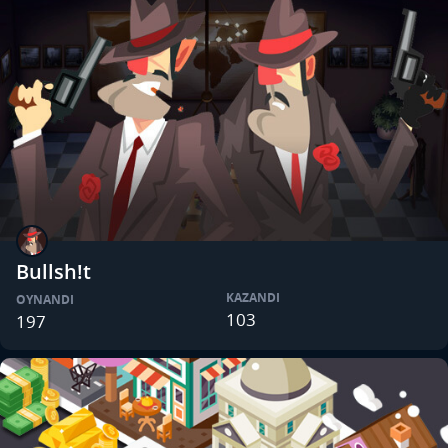
Bullsh!t
KAZANDI
OYNANDI
103
197