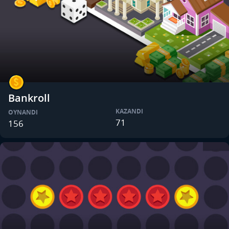
Bankroll
KAZANDI
OYNANDI
71
156