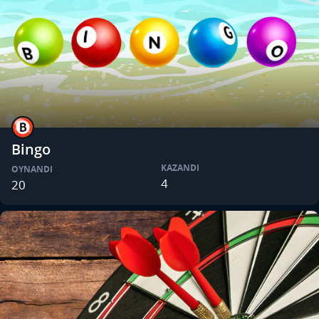
Bingo
KAZANDI
OYNANDI
4
20