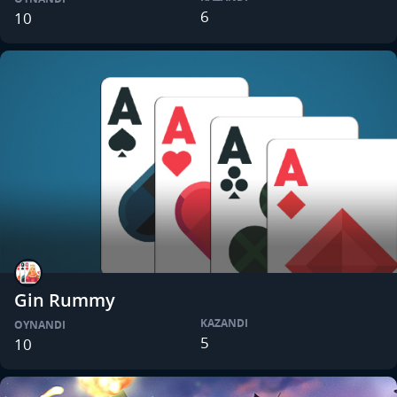
6
10
Gin Rummy
KAZANDI
OYNANDI
5
10