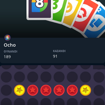
Ocho
KAZANDI
OYNANDI
91
189