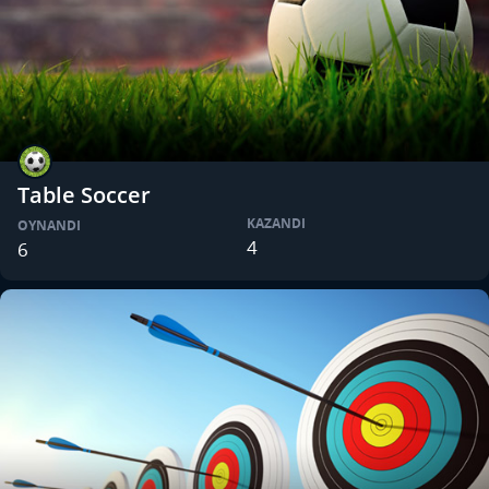
Table Soccer
KAZANDI
OYNANDI
4
6