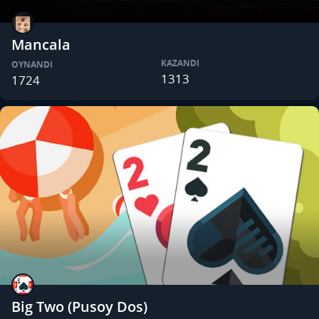
Mancala
KAZANDI
OYNANDI
1313
1724
Big Two (Pusoy Dos)