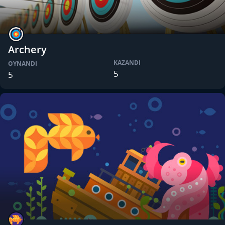
Archery
KAZANDI
OYNANDI
5
5