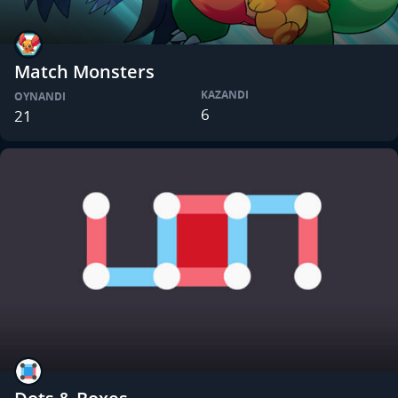
Match Monsters
KAZANDI
OYNANDI
6
21