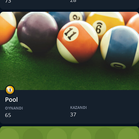
73
Pool
KAZANDI
OYNANDI
37
65