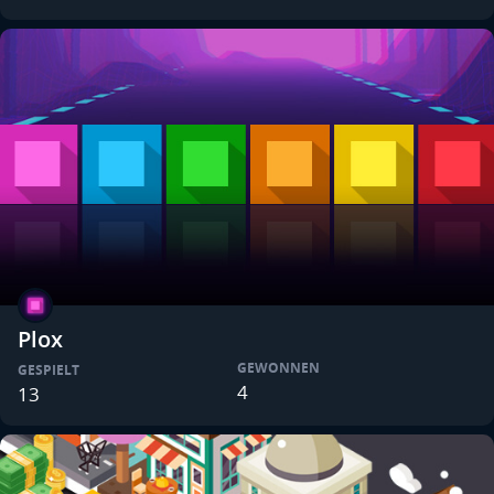
Plox
GEWONNEN
GESPIELT
4
13