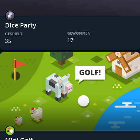
Dice Party
GEWONNEN
GESPIELT
17
35