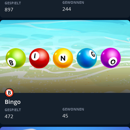
GEWONNEN
GESPIELT
244
897
Bingo
GEWONNEN
GESPIELT
45
472