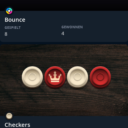
Bounce
GEWONNEN
GESPIELT
4
8
Checkers