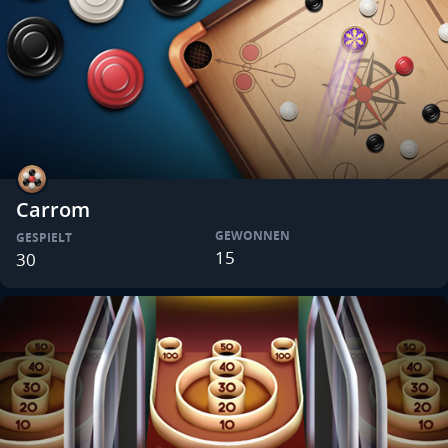
Carrom
GEWONNEN
GESPIELT
15
30