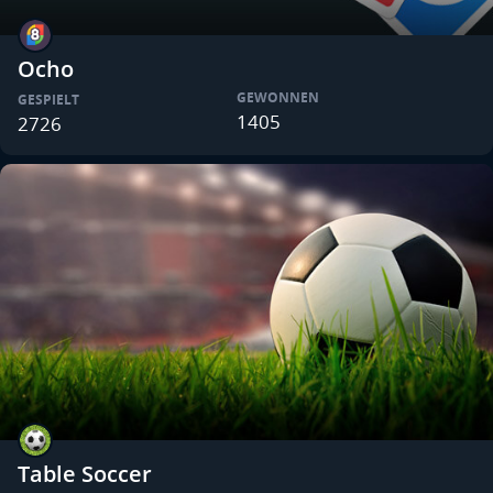
Ocho
GEWONNEN
GESPIELT
1405
2726
Table Soccer