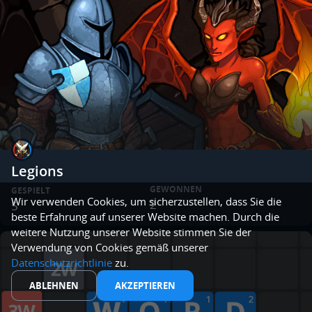
Legions
GEWONNEN
GESPIELT
Wir verwenden Cookies, um sicherzustellen, dass Sie die
2
5
beste Erfahrung auf unserer Website machen. Durch die
weitere Nutzung unserer Website stimmen Sie der
Verwendung von Cookies gemäß unserer
Datenschutzrichtlinie
zu.
ABLEHNEN
AKZEPTIEREN