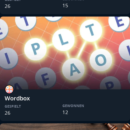
15
26
Wordbox
GEWONNEN
GESPIELT
12
26