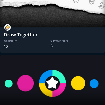
Draw Together
GEWONNEN
GESPIELT
6
12