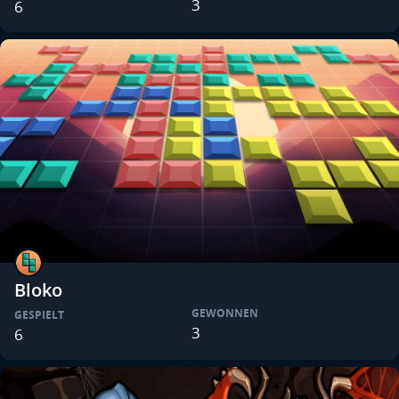
3
6
Bloko
GEWONNEN
GESPIELT
3
6