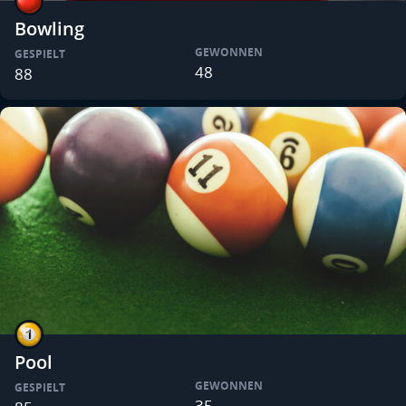
Bowling
GEWONNEN
GESPIELT
48
88
Pool
GEWONNEN
GESPIELT
35