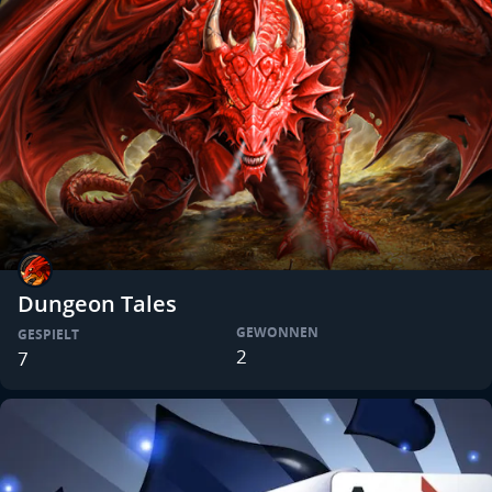
Dungeon Tales
GEWONNEN
GESPIELT
2
7