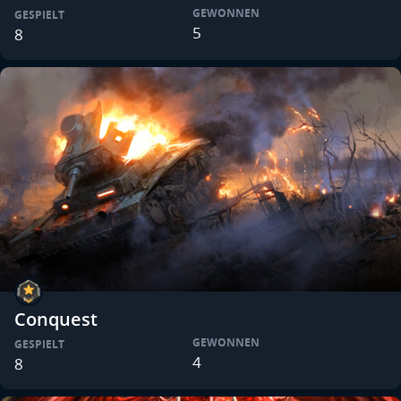
GEWONNEN
GESPIELT
5
8
Conquest
GEWONNEN
GESPIELT
4
8