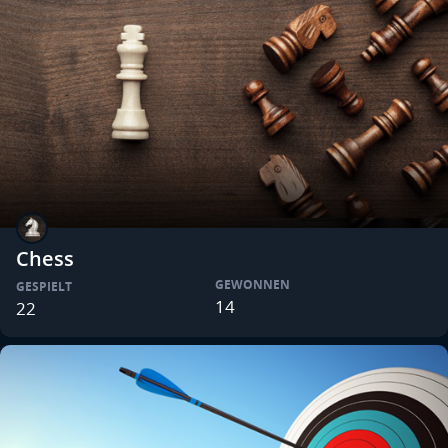
Chess
GEWONNEN
GESPIELT
14
22