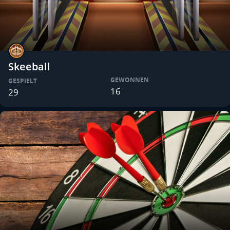
Skeeball
GEWONNEN
GESPIELT
16
29