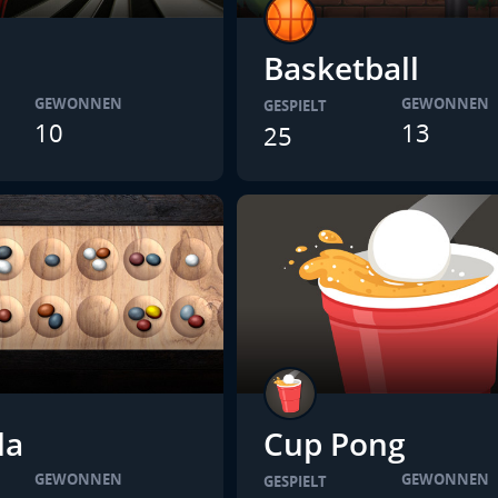
Basketball
GEWONNEN
GEWONNEN
GESPIELT
10
13
25
la
Cup Pong
GEWONNEN
GEWONNEN
GESPIELT