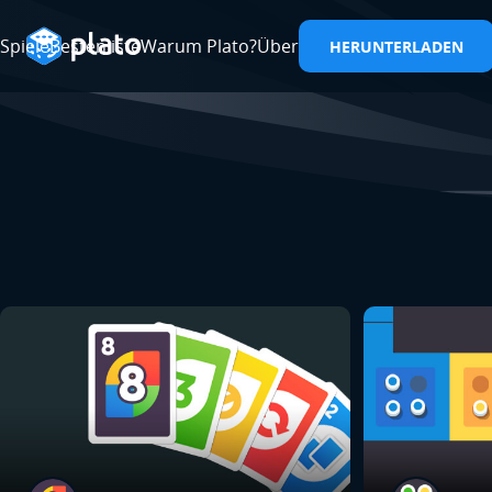
Spiele
Bestenliste
Warum Plato?
Über
HERUNTERLADEN