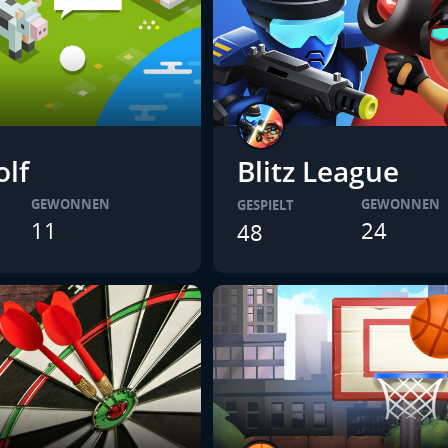
olf
Blitz League
GEWONNEN
GEWONNEN
GESPIELT
11
24
48