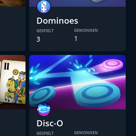
Dominoes
GEWONNEN
GESPIELT
1
3
Disc-O
GEWONNEN
GESPIELT