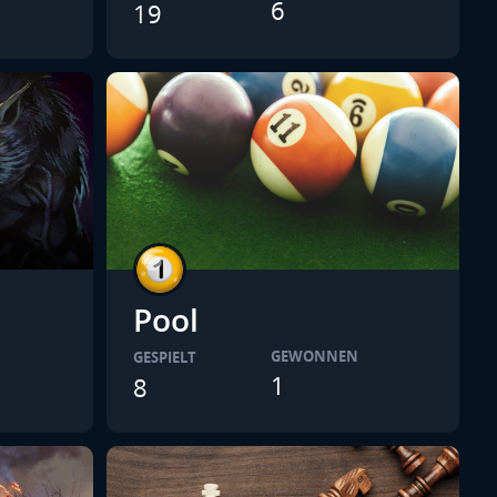
6
19
Pool
GEWONNEN
GESPIELT
1
8