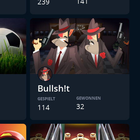
141
239
Bullsh!t
GEWONNEN
GESPIELT
32
114