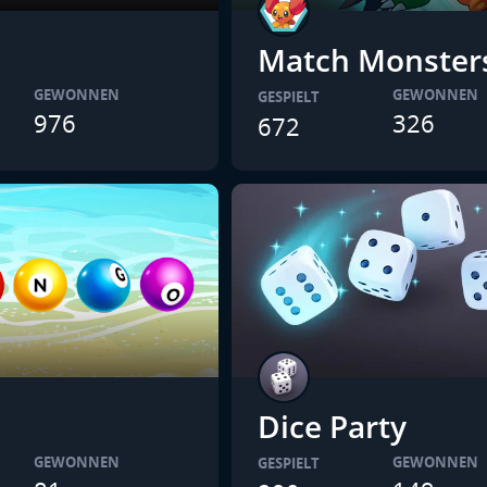
Match Monster
GEWONNEN
GEWONNEN
GESPIELT
976
326
672
Dice Party
GEWONNEN
GEWONNEN
GESPIELT