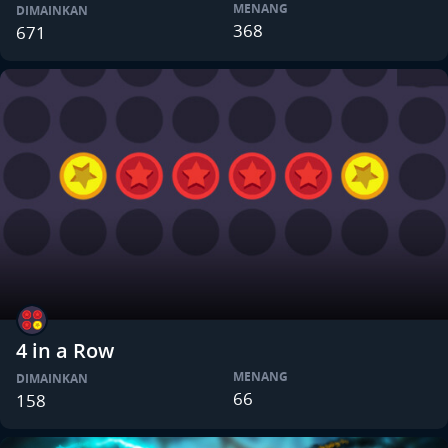
MENANG
DIMAINKAN
368
671
4 in a Row
MENANG
DIMAINKAN
66
158