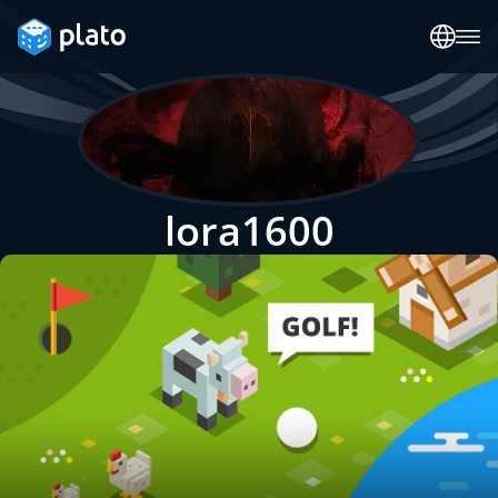
lora1600