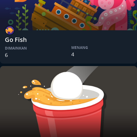
Go Fish
MENANG
DIMAINKAN
4
6