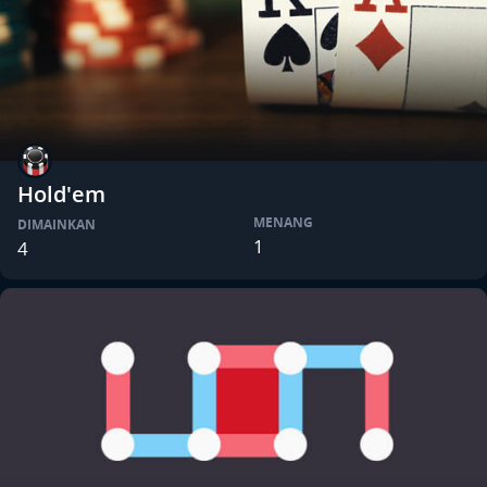
Hold'em
MENANG
DIMAINKAN
1
4