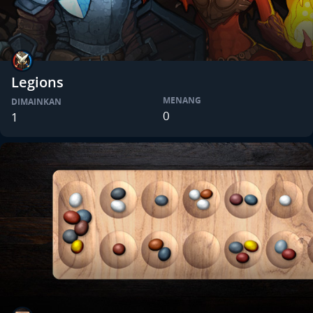
Legions
MENANG
DIMAINKAN
0
1