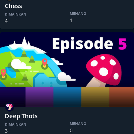
Chess
MENANG
DIMAINKAN
1
4
Deep Thots
MENANG
DIMAINKAN
0
3