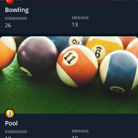
Bowling
MENANG
DIMAINKAN
13
26
Pool
MENANG
DIMAINKAN
10