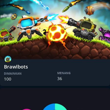
Brawlbots
MENANG
DIMAINKAN
36
100