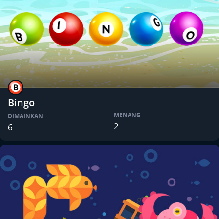
Bingo
MENANG
DIMAINKAN
2
6