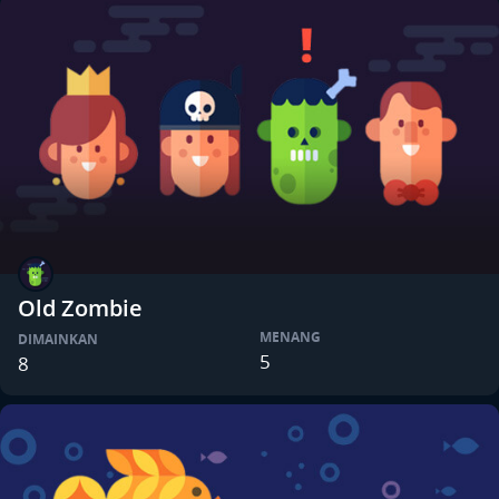
Old Zombie
MENANG
DIMAINKAN
5
8