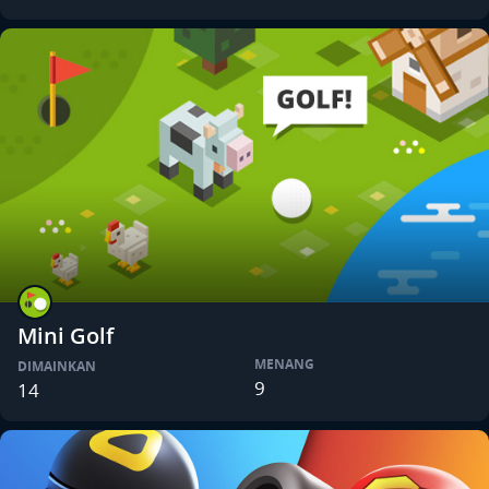
Mini Golf
MENANG
DIMAINKAN
9
14