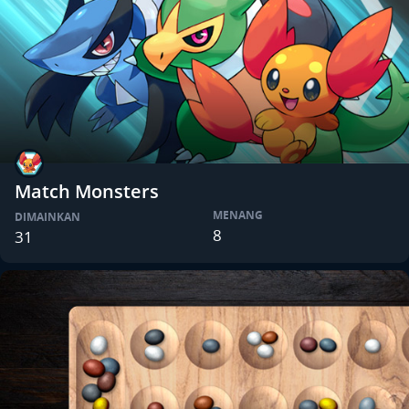
Match Monsters
MENANG
DIMAINKAN
8
31