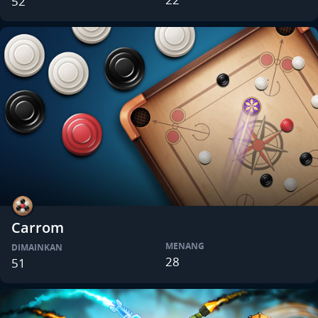
52
Carrom
MENANG
DIMAINKAN
28
51