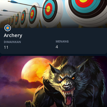
Archery
MENANG
DIMAINKAN
4
11