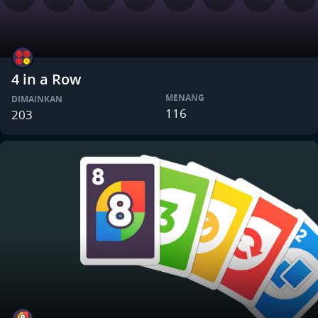
4 in a Row
MENANG
DIMAINKAN
116
203