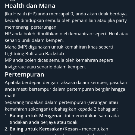
Health dan Mana
Jika Health (HP) anda mencapai 0, anda akan tidak berdaya,
kecuali dihidupkan semula oleh pemain lain atau jika party
memenangi pertarungan.
HP anda boleh dipulihkan oleh kemahiran seperti Heal atau
senario unik dalam kempen.
Mana (MP) digunakan untuk kemahiran khas seperti
Lightning Bolt atau Backstab.
MP anda boleh dicas semula oleh kemahiran seperti
Invigorate atau senario dalam kempen.
Pertempuran
Apabila berdepan dengan raksasa dalam kempen, pasukan
anda mesti bertempur dalam pertempuran bergilir hingga
mati!
Sebarang tindakan dalam pertempuran (serangan atau
kemahiran sokongan) dibahagikan kepada 2 bahagian:
Baling untuk Mengenai
- ini menentukan sama ada
tindakan anda berjaya atau tidak.
Baling untuk Kerosakan/Kesan
- menentukan