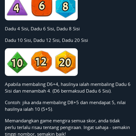
Dadu 4 Sisi, Dadu 6 Sisi, Dadu 8 Sisi
Dadu 10 Sisi, Dadu 12 Sisi, Dadu 20 Sisi
Apabila membaling D6+4, hasilnya ialah membaling Dadu 6
Sisi dan menambah 4. (D6 bermaksud Dadu 6 Sisi).
Contoh: jika anda membaling D8+5 dan mendapat 5, nilai
hasilnya ialah 10 (5+5).
Memandangkan game mengira semua skor, anda tidak
perlu terlalu risau tentang pengiraan. Ingat sahaja - semakin
tinggi nombor, semakin baik!