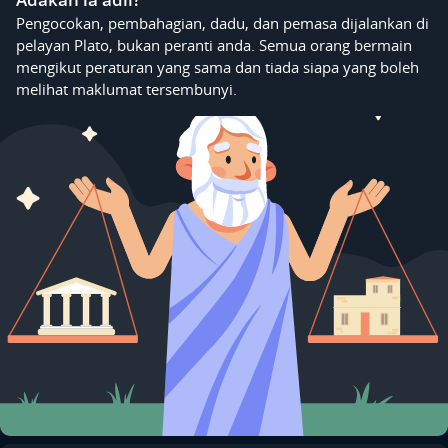
Pengocokan, pembahagian, dadu, dan pemasa dijalankan di
pelayan Plato, bukan peranti anda. Semua orang bermain
mengikut peraturan yang sama dan tiada siapa yang boleh
melihat maklumat tersembunyi.