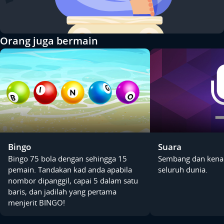
Orang juga bermain
Bingo
Suara
Bingo 75 bola dengan sehingga 15
Sembang dan kenal
pemain. Tandakan kad anda apabila
seluruh dunia.
nombor dipanggil, capai 5 dalam satu
baris, dan jadilah yang pertama
menjerit BINGO!