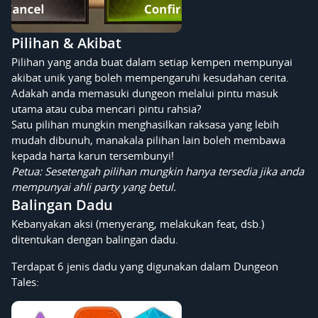
Pilihan & Akibat
Pilihan yang anda buat dalam setiap kempen mempunyai
akibat unik yang boleh mempengaruhi kesudahan cerita.
Adakah anda memasuki dungeon melalui pintu masuk
utama atau cuba mencari pintu rahsia?
Satu pilihan mungkin menghasilkan raksasa yang lebih
mudah dibunuh, manakala pilihan lain boleh membawa
kepada harta karun tersembunyi!
Petua: Sesetengah pilihan mungkin hanya tersedia jika anda
mempunyai ahli party yang betul.
Balingan Dadu
Kebanyakan aksi (menyerang, melakukan feat, dsb.)
ditentukan dengan balingan dadu.
Terdapat 6 jenis dadu yang digunakan dalam Dungeon
Tales: