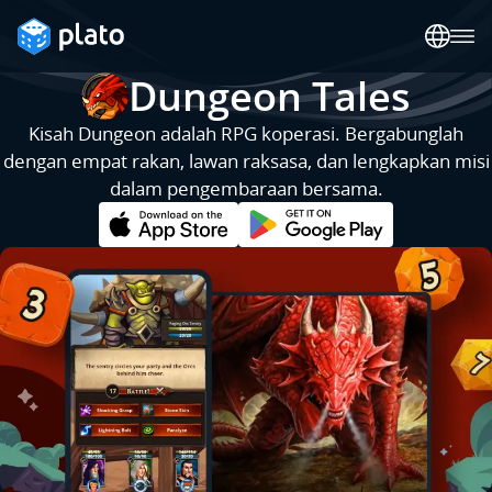
Dungeon Tales
Kisah Dungeon adalah RPG koperasi. Bergabunglah
dengan empat rakan, lawan raksasa, dan lengkapkan misi
dalam pengembaraan bersama.