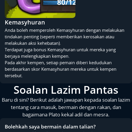
Kemasyhuran
Anda boleh memperoleh Kemasyhuran dengan melakukan
tindakan penting (seperti memberikan kerosakan atau
melakukan aksi kehebatan).
Terdapat juga bonus Kemasyhuran untuk mereka yang
berjaya melengkapkan kempen.
Pada akhir kempen, setiap pemain diberi kedudukan
berdasarkan skor Kemasyhuran mereka untuk kempen
tersebut.
Soalan Lazim Pantas
Baru di sini? Berikut adalah jawapan kepada soalan lazim
tentang cara masuk, bermain dengan rakan, dan
bagaimana Plato kekal adil dan mesra.
Bolehkah saya bermain dalam talian?