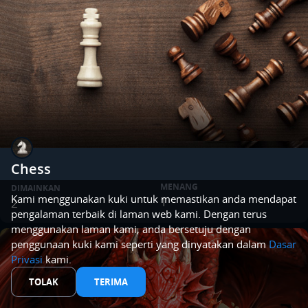
Chess
MENANG
DIMAINKAN
Kami menggunakan kuki untuk memastikan anda mendapat
1
2
pengalaman terbaik di laman web kami. Dengan terus
menggunakan laman kami, anda bersetuju dengan
penggunaan kuki kami seperti yang dinyatakan dalam
Dasar
Privasi
kami.
TOLAK
TERIMA