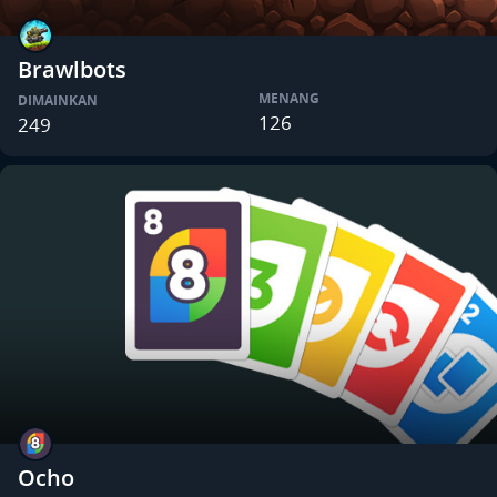
Brawlbots
MENANG
DIMAINKAN
126
249
Ocho