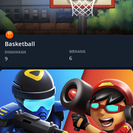
Basketball
MENANG
DIMAINKAN
6
9