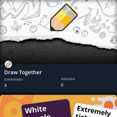
Draw Together
MENANG
DIMAINKAN
0
4