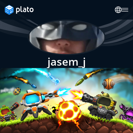
jasem_j