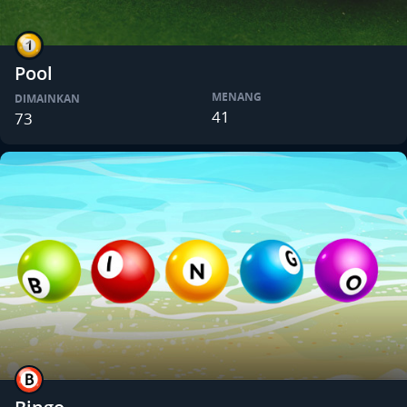
Pool
MENANG
DIMAINKAN
41
73