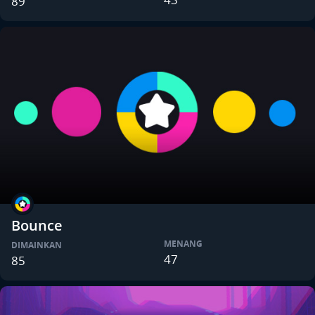
89
Bounce
MENANG
DIMAINKAN
47
85