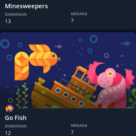
Minesweepers
MENANG
DIMAINKAN
7
13
Go Fish
MENANG
DIMAINKAN
7
12