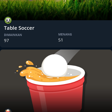
Table Soccer
MENANG
DIMAINKAN
51
97