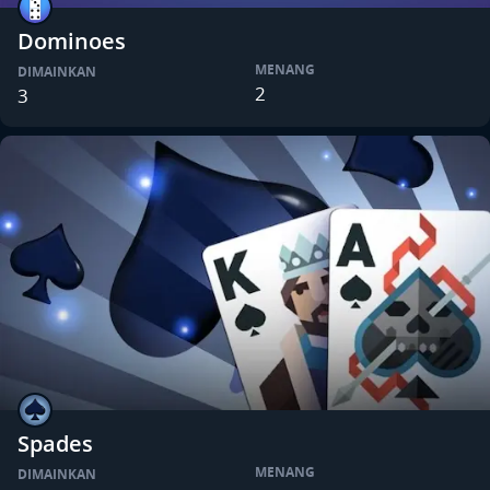
Dominoes
MENANG
DIMAINKAN
2
3
Spades
MENANG
DIMAINKAN