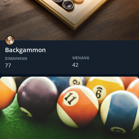
Backgammon
MENANG
DIMAINKAN
42
77