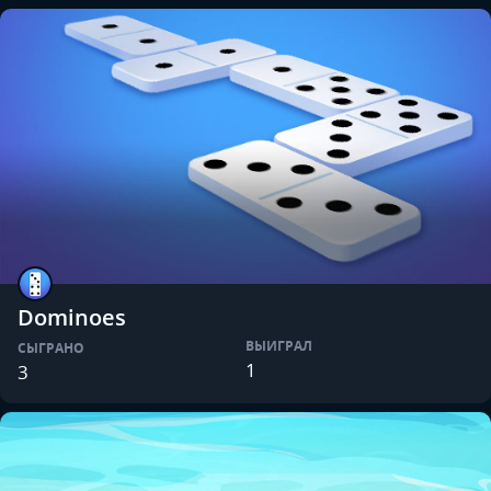
Dominoes
ВЫИГРАЛ
СЫГРАНО
1
3