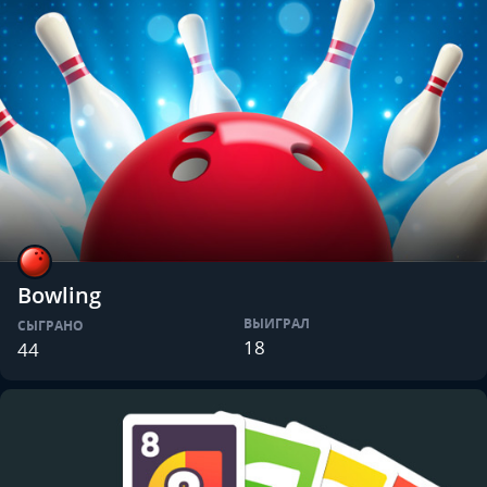
Bowling
ВЫИГРАЛ
СЫГРАНО
18
44