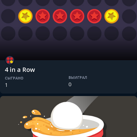
4 in a Row
ВЫИГРАЛ
СЫГРАНО
0
1