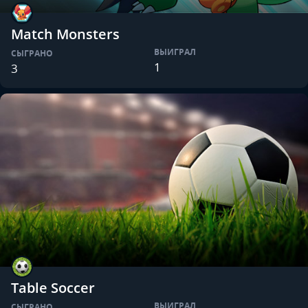
Match Monsters
ВЫИГРАЛ
СЫГРАНО
1
3
Table Soccer
ВЫИГРАЛ
СЫГРАНО