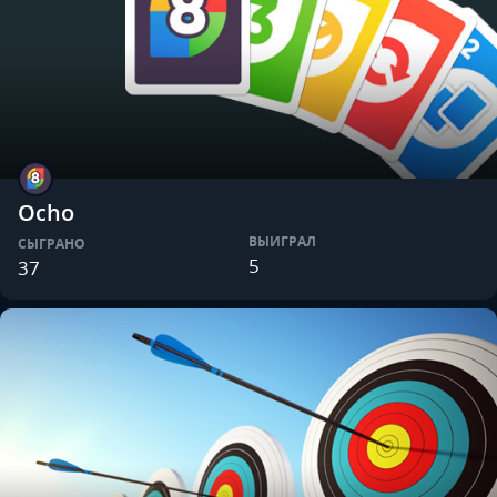
Ocho
ВЫИГРАЛ
СЫГРАНО
5
37