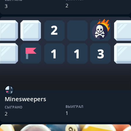
2
3
Minesweepers
ВЫИГРАЛ
СЫГРАНО
1
2