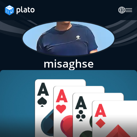
misaghse