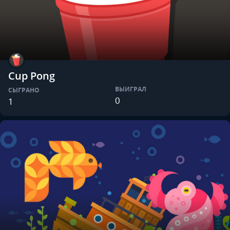
Cup Pong
ВЫИГРАЛ
СЫГРАНО
0
1