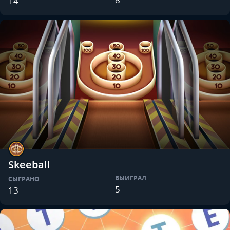
14
Skeeball
ВЫИГРАЛ
СЫГРАНО
5
13