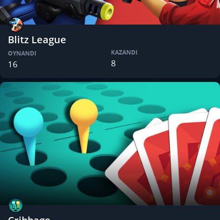
Blitz League
KAZANDI
OYNANDI
8
16