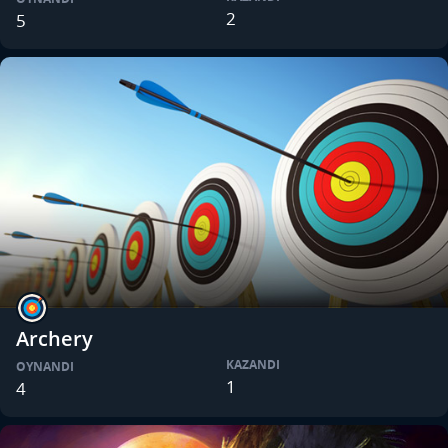
2
5
Archery
KAZANDI
OYNANDI
1
4