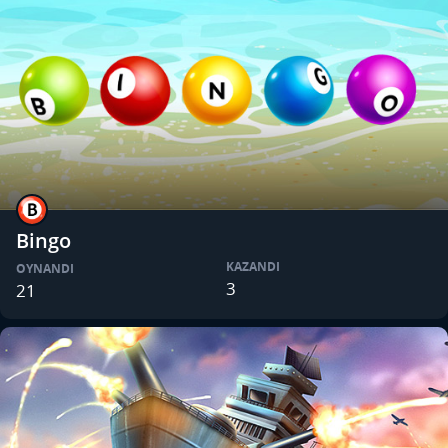
Bingo
KAZANDI
OYNANDI
3
21