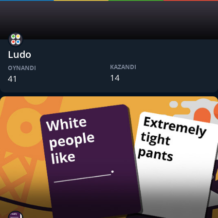
Ludo
KAZANDI
OYNANDI
14
41