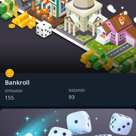
Bankroll
KAZANDI
OYNANDI
93
155