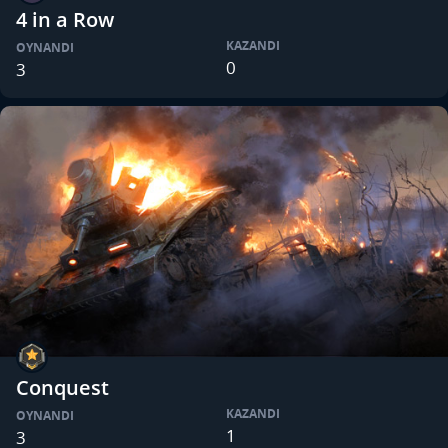
4 in a Row
KAZANDI
OYNANDI
0
3
Conquest
KAZANDI
OYNANDI
1
3