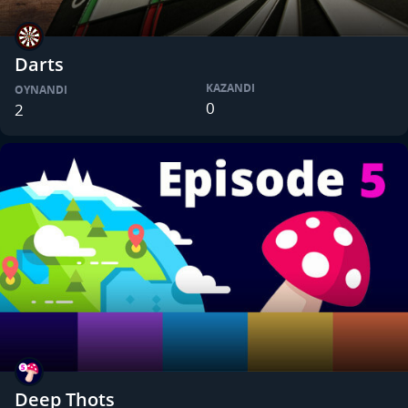
Darts
KAZANDI
OYNANDI
0
2
Deep Thots