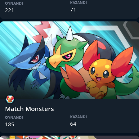
KAZANDI
OYNANDI
71
221
Match Monsters
KAZANDI
OYNANDI
64
185