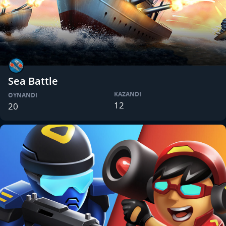
Sea Battle
KAZANDI
OYNANDI
12
20