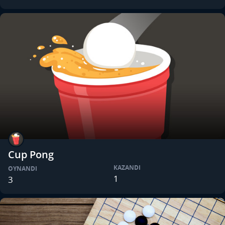
Cup Pong
KAZANDI
OYNANDI
1
3