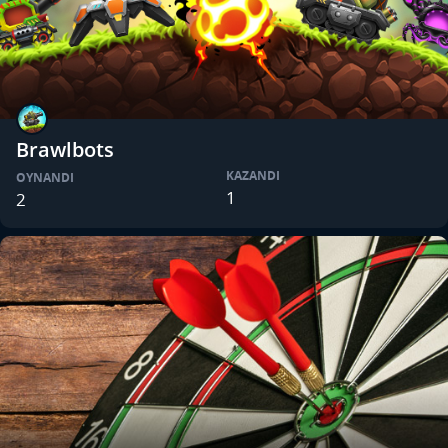
Brawlbots
KAZANDI
OYNANDI
1
2