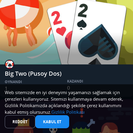
Big Two (Pusoy Dos)
KAZANDI
OYNANDI
0
1
Web sitemizde en iyi deneyimi yaşamanızı sağlamak için
çerezleri kullanıyoruz. Sitemizi kullanmaya devam ederek,
Gizlilik Politikamızda açıklandığı şekilde çerez kullanımını
kabul etmiş olursunuz.
Gizlilik Politikası
REDDET
KABUL ET