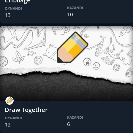
Cribbage
KAZANDI
OYNANDI
10
13
Draw Together
KAZANDI
OYNANDI
6
12