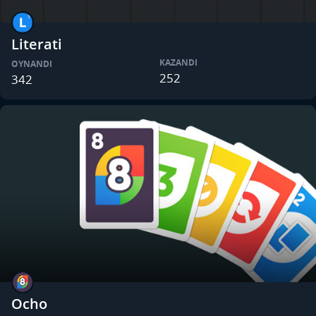
Literati
KAZANDI
OYNANDI
252
342
Ocho