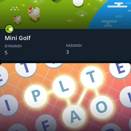
Mini Golf
KAZANDI
OYNANDI
3
5