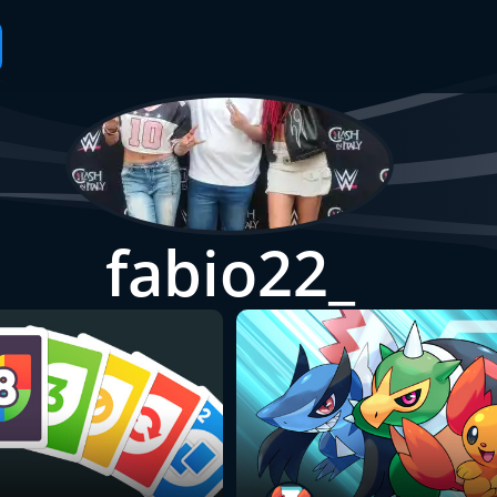
fabio22_