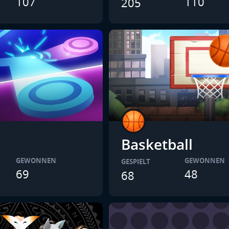
107
110
205
Basketball
GEWONNEN
GEWONNEN
GESPIELT
69
48
68