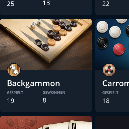
13
25
22
Backgammon
Carro
GEWONNEN
GESPIELT
GESPIELT
8
19
18