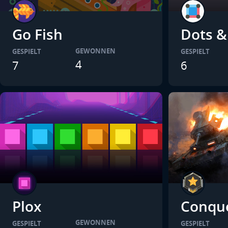
Go Fish
Dots &
GEWONNEN
GESPIELT
GESPIELT
4
7
6
Plox
Conqu
GEWONNEN
GESPIELT
GESPIELT