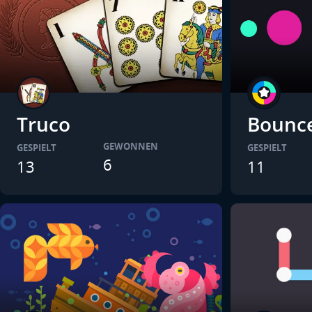
Truco
Bounc
GEWONNEN
GESPIELT
GESPIELT
6
13
11