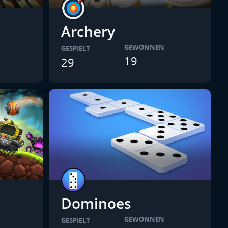
Archery
GEWONNEN
GESPIELT
19
29
Dominoes
GEWONNEN
GESPIELT