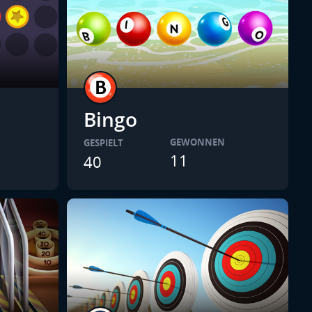
Bingo
GEWONNEN
GESPIELT
11
40