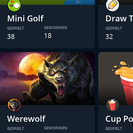
Mini Golf
Draw T
GEWONNEN
GESPIELT
GESPIELT
18
38
32
Werewolf
Cup P
GEWONNEN
GESPIELT
GESPIELT