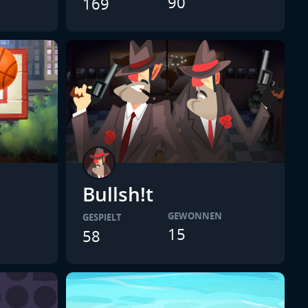
90
169
Bullsh!t
GEWONNEN
GESPIELT
15
58