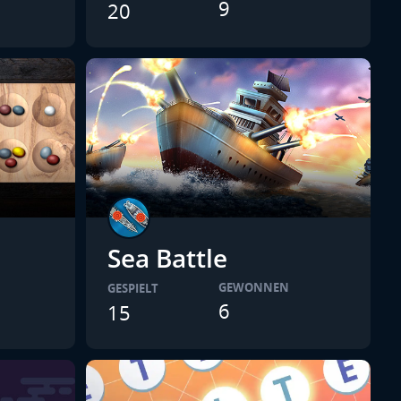
9
20
Sea Battle
GEWONNEN
GESPIELT
6
15