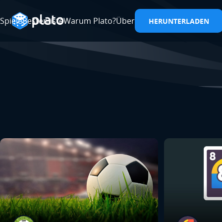
Spiele
Bestenliste
Warum Plato?
Über
HERUNTERLADEN