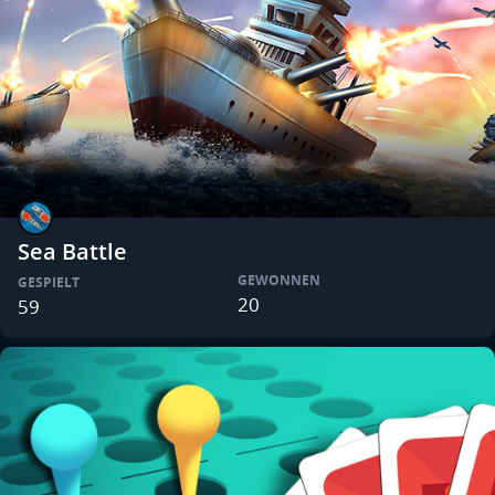
Sea Battle
GEWONNEN
GESPIELT
20
59