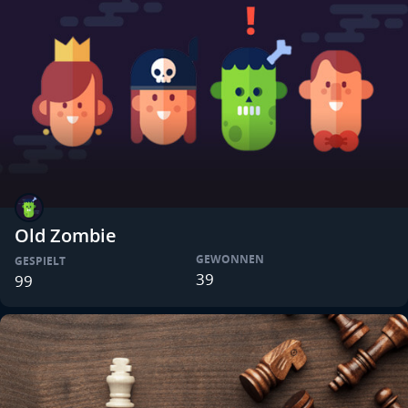
Old Zombie
GEWONNEN
GESPIELT
39
99