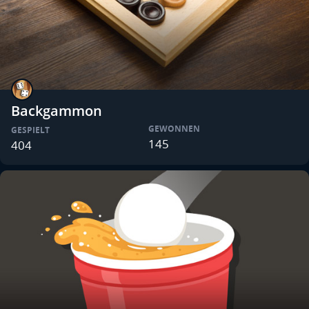
Backgammon
GEWONNEN
GESPIELT
145
404