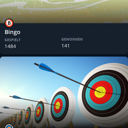
Bingo
GEWONNEN
GESPIELT
141
1484