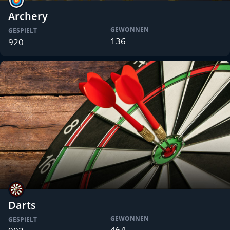
Archery
GEWONNEN
GESPIELT
136
920
Darts
GEWONNEN
GESPIELT
464