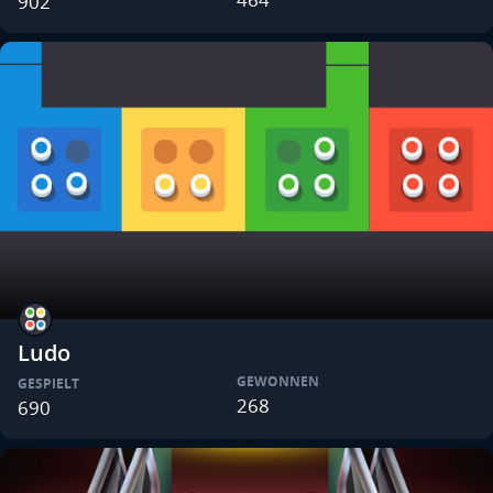
902
Ludo
GEWONNEN
GESPIELT
268
690