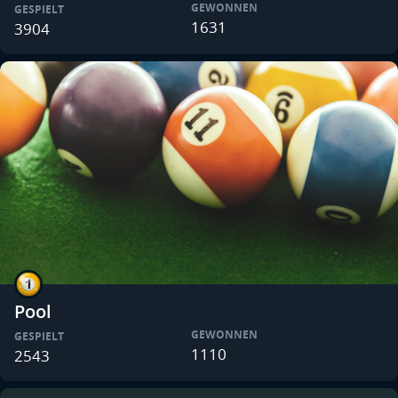
GEWONNEN
GESPIELT
1631
3904
Pool
GEWONNEN
GESPIELT
1110
2543