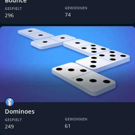
Bounce
GEWONNEN
GESPIELT
74
296
Dominoes
GEWONNEN
GESPIELT
61
249