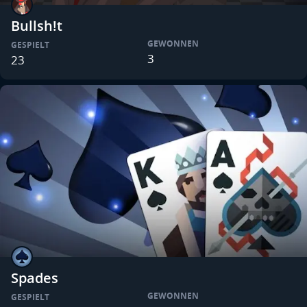
Bullsh!t
GEWONNEN
GESPIELT
3
23
Spades
GEWONNEN
GESPIELT