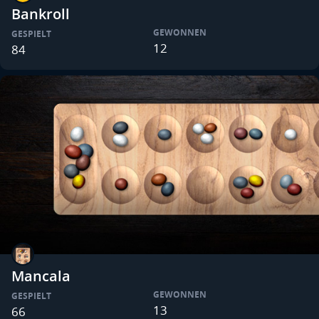
Bankroll
GEWONNEN
GESPIELT
12
84
Mancala
GEWONNEN
GESPIELT
13
66