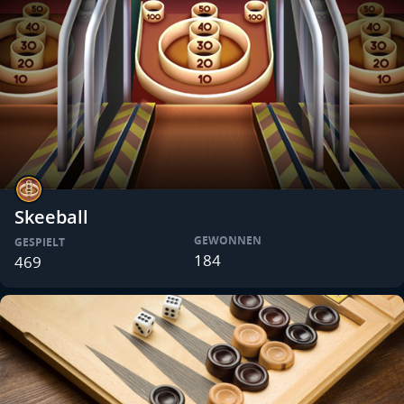
Skeeball
GEWONNEN
GESPIELT
184
469