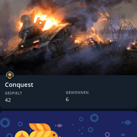
Conquest
GEWONNEN
GESPIELT
6
42