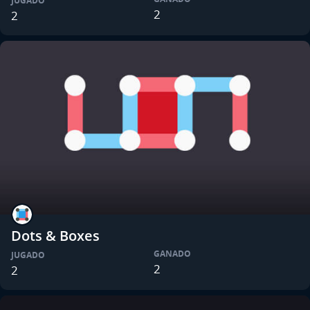
JUGADO
2
2
Dots & Boxes
GANADO
JUGADO
2
2