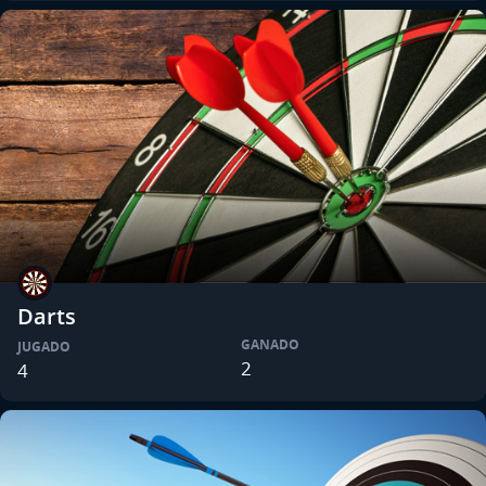
Darts
GANADO
JUGADO
2
4