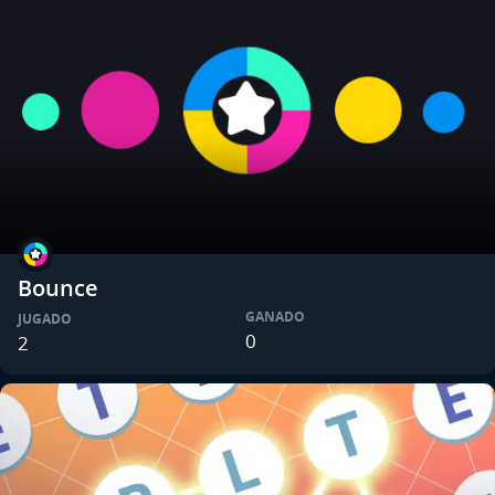
Bounce
GANADO
JUGADO
0
2