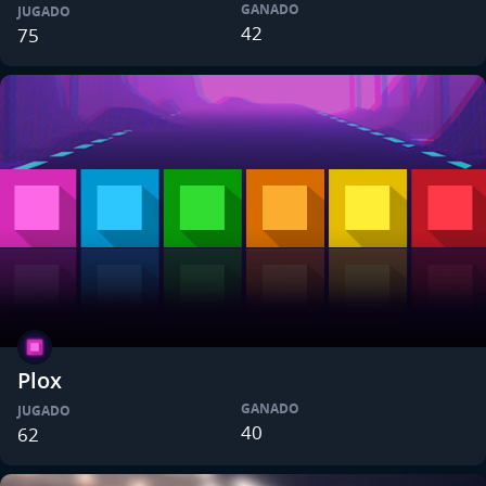
GANADO
JUGADO
42
75
Plox
GANADO
JUGADO
40
62