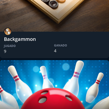
Backgammon
GANADO
JUGADO
4
9