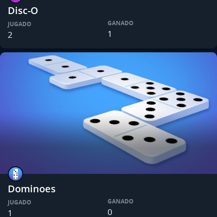
Disc-O
GANADO
JUGADO
1
2
Dominoes
GANADO
JUGADO
0
1