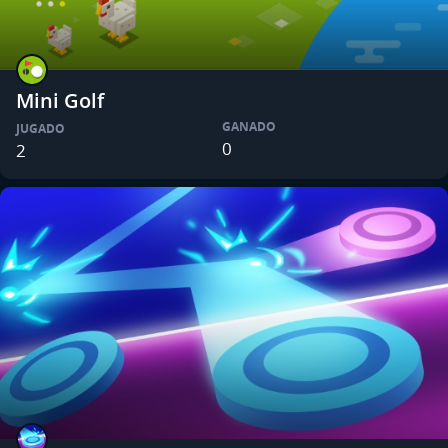
Mini Golf
GANADO
JUGADO
0
2