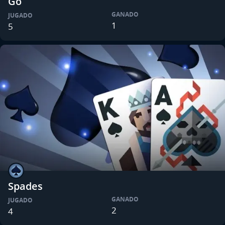
Go
GANADO
JUGADO
1
5
Spades
GANADO
JUGADO
2
4