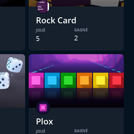
Rock Card
GAGNÉ
JOUÉ
2
5
Plox
GAGNÉ
JOUÉ