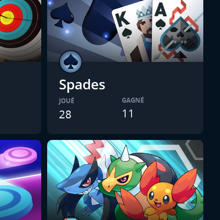
Spades
GAGNÉ
JOUÉ
11
28