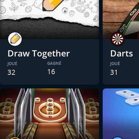
Draw Together
Darts
GAGNÉ
JOUÉ
JOUÉ
16
32
31