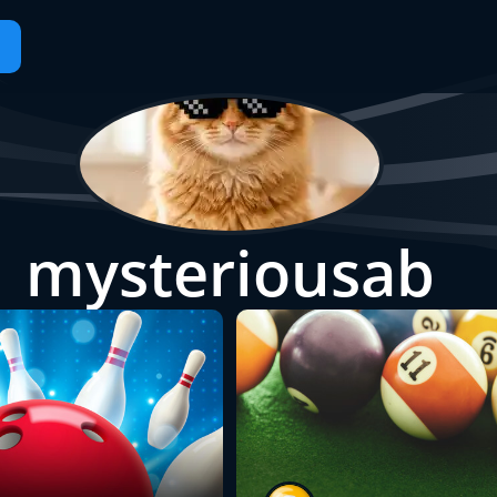
mysteriousab