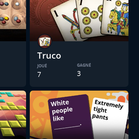
Truco
GAGNÉ
JOUÉ
3
7