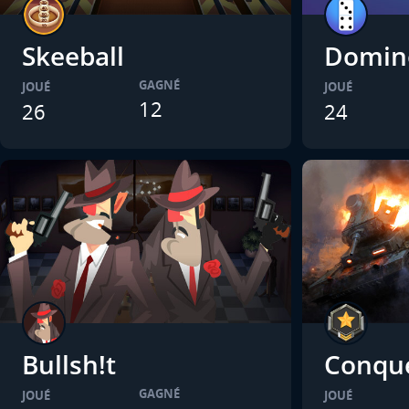
Skeeball
Domin
GAGNÉ
JOUÉ
JOUÉ
12
26
24
Bullsh!t
Conqu
GAGNÉ
JOUÉ
JOUÉ