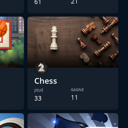
21
61
Chess
GAGNÉ
JOUÉ
11
33