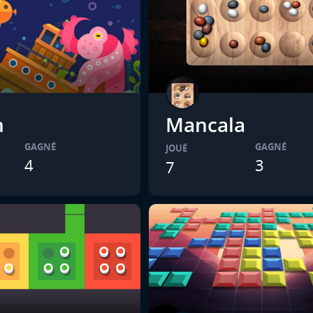
h
Mancala
GAGNÉ
GAGNÉ
JOUÉ
4
3
7