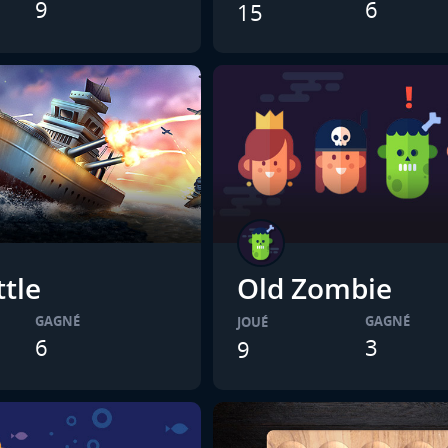
9
6
15
ttle
Old Zombie
GAGNÉ
GAGNÉ
JOUÉ
6
3
9