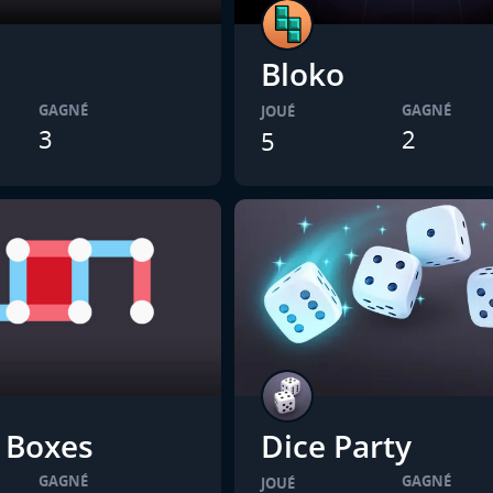
Bloko
GAGNÉ
GAGNÉ
JOUÉ
3
2
5
 Boxes
Dice Party
GAGNÉ
GAGNÉ
JOUÉ