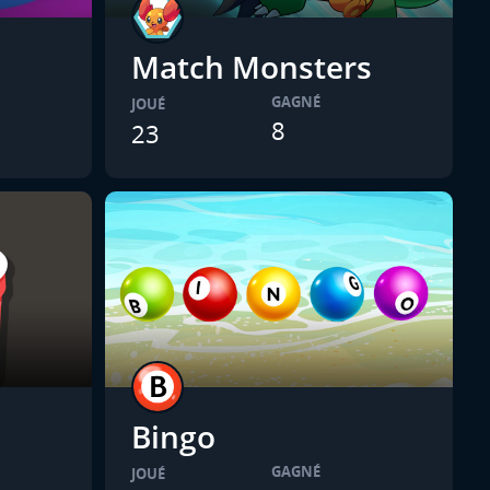
Match Monsters
GAGNÉ
JOUÉ
8
23
Bingo
GAGNÉ
JOUÉ