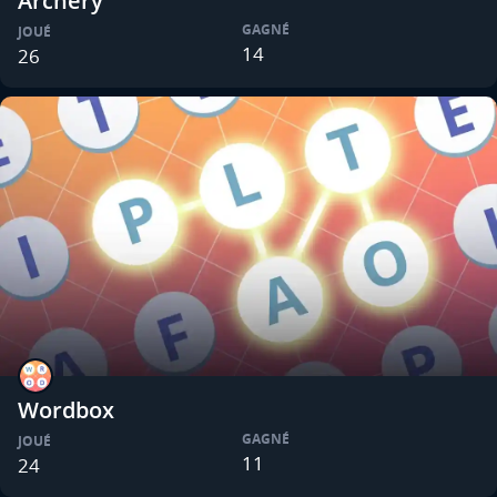
Archery
GAGNÉ
JOUÉ
14
26
Wordbox
GAGNÉ
JOUÉ
11
24