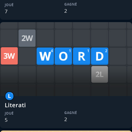
GAGNÉ
JOUÉ
2
7
Literati
GAGNÉ
JOUÉ
2
5