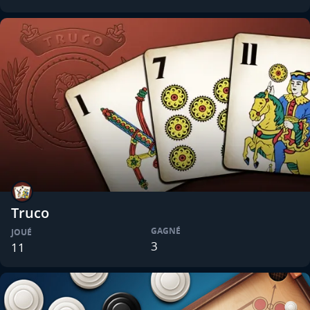
Truco
GAGNÉ
JOUÉ
3
11