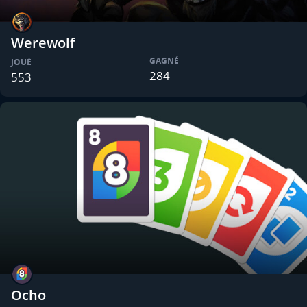
Werewolf
GAGNÉ
JOUÉ
284
553
Ocho