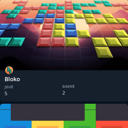
Bloko
GAGNÉ
JOUÉ
2
5