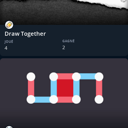
Draw Together
GAGNÉ
JOUÉ
2
4