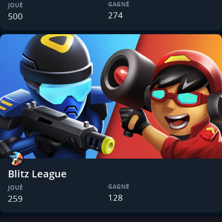
GAGNÉ
JOUÉ
274
500
Blitz League
GAGNÉ
JOUÉ
128
259