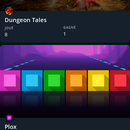
Dungeon Tales
GAGNÉ
JOUÉ
1
8
Plox