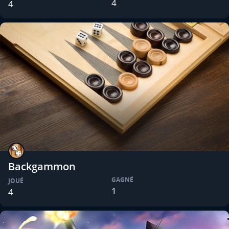
4
4
Backgammon
GAGNÉ
JOUÉ
1
4