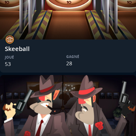
Skeeball
GAGNÉ
JOUÉ
28
53