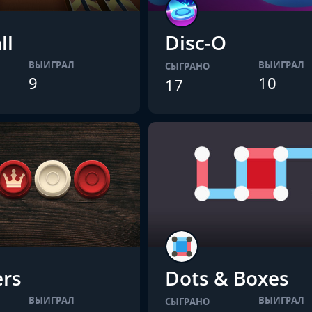
ll
Disc-O
ВЫИГРАЛ
ВЫИГРАЛ
СЫГРАНО
9
10
17
rs
Dots & Boxes
ВЫИГРАЛ
ВЫИГРАЛ
СЫГРАНО