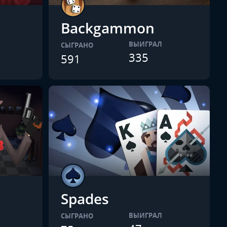
Backgammon
ВЫИГРАЛ
СЫГРАНО
335
591
Spades
ВЫИГРАЛ
СЫГРАНО