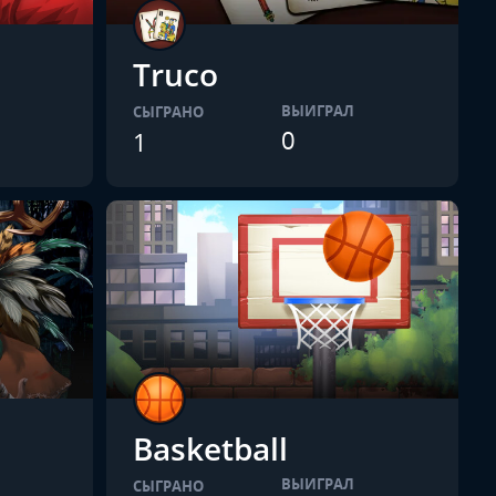
Truco
ВЫИГРАЛ
СЫГРАНО
0
1
Basketball
ВЫИГРАЛ
СЫГРАНО