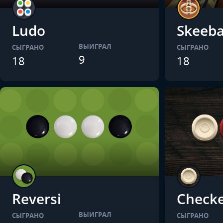
Ludo
Skeeba
ВЫИГРАЛ
СЫГРАНО
СЫГРАНО
9
18
18
Reversi
Checke
ВЫИГРАЛ
СЫГРАНО
СЫГРАНО