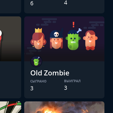
4
6
Old Zombie
ВЫИГРАЛ
СЫГРАНО
3
3