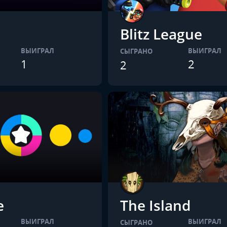
Blitz League
ВЫИГРАЛ
ВЫИГРАЛ
СЫГРАНО
1
2
2
e
The Island
ВЫИГРАЛ
ВЫИГРАЛ
СЫГРАНО