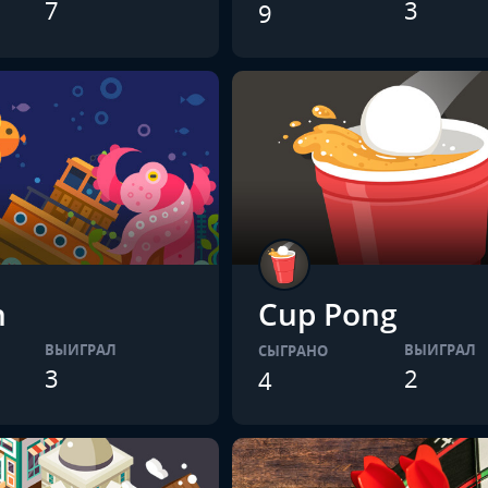
7
3
9
h
Cup Pong
ВЫИГРАЛ
ВЫИГРАЛ
СЫГРАНО
3
2
4