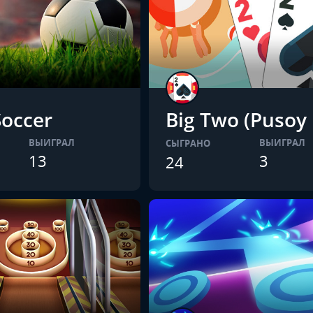
Soccer
Big Two (Pusoy
ВЫИГРАЛ
ВЫИГРАЛ
СЫГРАНО
13
3
24