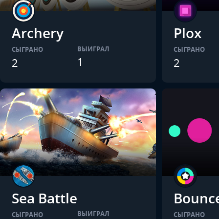
Archery
Plox
ВЫИГРАЛ
СЫГРАНО
СЫГРАНО
1
2
2
Sea Battle
Bounc
ВЫИГРАЛ
СЫГРАНО
СЫГРАНО