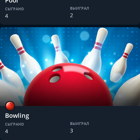
Pool
ВЫИГРАЛ
СЫГРАНО
2
4
Bowling
ВЫИГРАЛ
СЫГРАНО
3
4