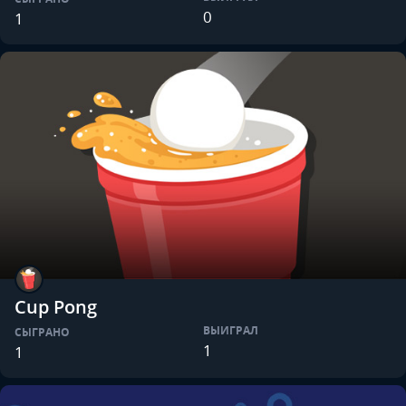
0
1
Cup Pong
ВЫИГРАЛ
СЫГРАНО
1
1