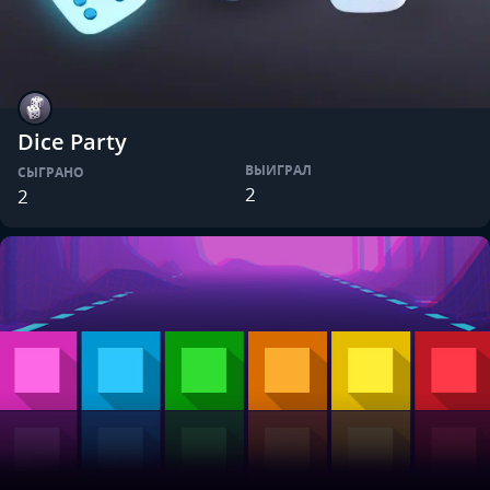
Dice Party
ВЫИГРАЛ
СЫГРАНО
2
2