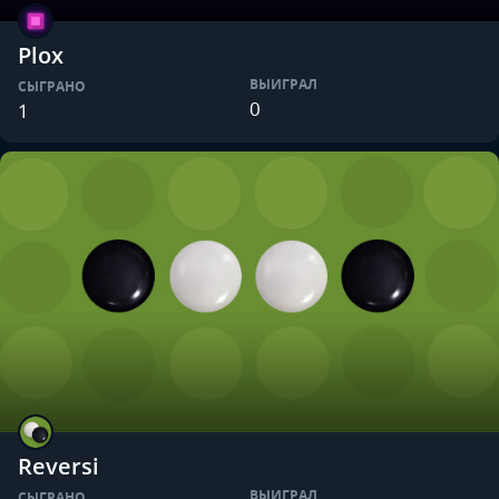
Plox
ВЫИГРАЛ
СЫГРАНО
0
1
Reversi
ВЫИГРАЛ
СЫГРАНО