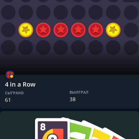
4 in a Row
ВЫИГРАЛ
СЫГРАНО
38
61