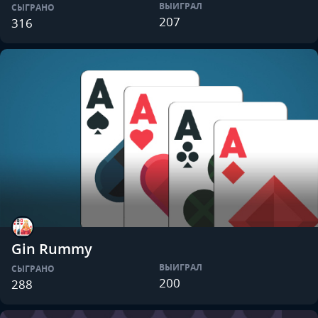
ВЫИГРАЛ
СЫГРАНО
207
316
Gin Rummy
ВЫИГРАЛ
СЫГРАНО
200
288