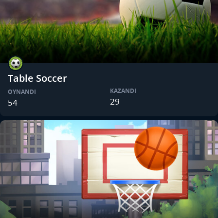
Table Soccer
KAZANDI
OYNANDI
29
54