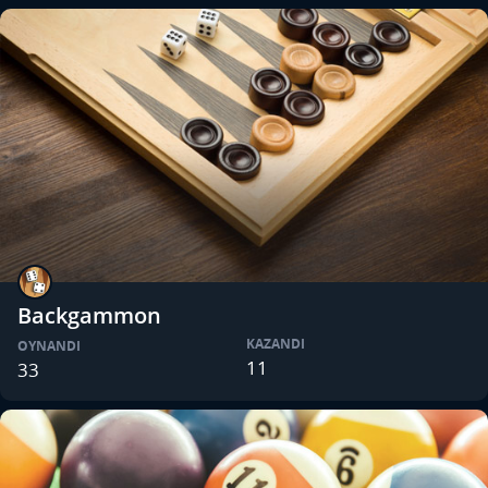
Backgammon
KAZANDI
OYNANDI
11
33