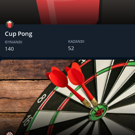
Cup Pong
KAZANDI
OYNANDI
52
140