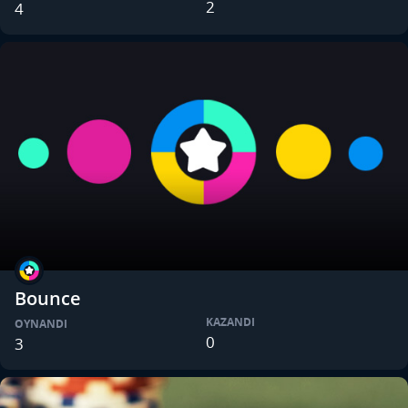
2
4
Bounce
KAZANDI
OYNANDI
0
3