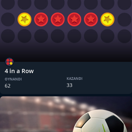
4 in a Row
KAZANDI
OYNANDI
33
62