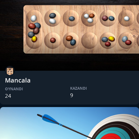
Mancala
KAZANDI
OYNANDI
9
24